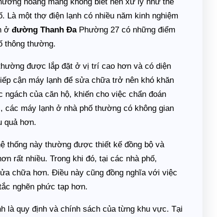
thường hoang mang không biết nên xử lý như thế
ố. Là một thợ điện lạnh có nhiều năm kinh nghiệm
nh ở
đường Thanh Đa
Phường 27 có những điểm
hố thông thường.
thường được lắp đặt ở vị trí cao hơn và có diện
 tiếp cận máy lạnh để sửa chữa trở nên khó khăn
óc ngách của căn hộ, khiến cho việc chẩn đoán
i, các máy lạnh ở nhà phố thường có không gian
u quả hơn.
hệ thống này thường được thiết kế đồng bộ và
ơn rất nhiều. Trong khi đó, tại các nhà phố,
sửa chữa hơn. Điều này cũng đồng nghĩa với việc
 tắc nghẽn phức tạp hơn.
h là quy định và chính sách của từng khu vực. Tại