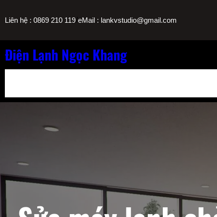
Chuyển
/
Liên hệ : 0869 210 119
eMail : lankvstudio@gmail.com
đến
phần
nội
Điện Lạnh Ngọc Khang
dung
Bảng Giá Nạp Gas Máy Lạnh TPHCM
Sửa Máy Lọc Nước Nóng L
Sửa Máy Lạnh Chảy Nước Giá Bao Nhiêu? Bảng Giá Ngọc Khang