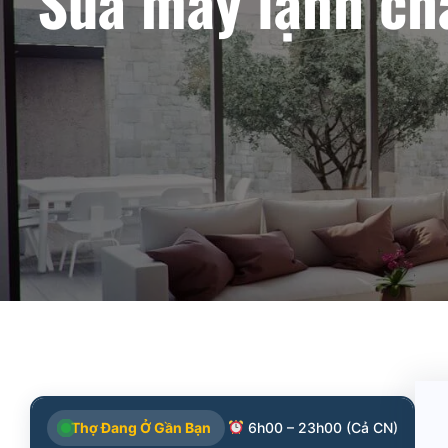
Sửa máy lạnh ch
Thợ Đang Ở Gần Bạn
6h00 – 23h00 (Cả CN)