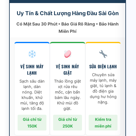
Uy Tín & Chất Lượng Hàng Đầu Sài Gòn
Có Mặt Sau 30 Phút • Báo Giá Rõ Ràng • Bảo Hành
Miễn Phí
VỆ SINH MÁY
VỆ SINH MÁY
SỬA ĐIỆN LẠNH
LẠNH
GIẶT
Chuyên sửa
máy lạnh, máy
Sạch sâu dàn
Tháo lồng giặt
giặt, tủ lạnh &
lạnh, dàn
xịt rửa rêu
đồ điện gia
nóng. Diệt
mốc, cặn bẩn
dụng hư hỏng
khuẩn, khử
bám lâu ngày.
nặng.
mùi, tăng độ
Khử mùi đồ
lạnh tối đa.
giặt.
Giá chỉ từ
Giá chỉ từ
Kiểm tra
150K
250K
miễn phí