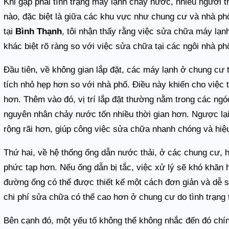
Khi gặp phải tình trạng máy lạnh chảy nước, nhiều người 
nào, đặc biệt là giữa các khu vực như chung cư và nhà ph
tại
Bình Thạnh
, tôi nhận thấy rằng việc sửa chữa máy lạ
khác biệt rõ ràng so với việc sửa chữa tại các ngôi nhà p
Đầu tiên, về không gian lắp đặt, các máy lạnh ở chung cư 
tích nhỏ hẹp hơn so với nhà phố. Điều này khiến cho việc
hơn. Thêm vào đó, vị trí lắp đặt thường nằm trong các ng
nguyên nhân chảy nước tốn nhiều thời gian hơn. Ngược lạ
rộng rãi hơn, giúp công việc sửa chữa nhanh chóng và hiệ
Thứ hai, về hệ thống ống dẫn nước thải, ở các chung cư, 
phức tạp hơn. Nếu ống dẫn bị tắc, việc xử lý sẽ khó khăn h
đường ống có thể được thiết kế một cách đơn giản và dễ 
chi phí sửa chữa có thể cao hơn ở chung cư do tình trạng
Bên cạnh đó, một yếu tố không thể không nhắc đến đó chín