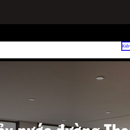
ạnh
Sửa Tủ Lạnh Tại Nhà
Vệ Sinh Máy Lạnh Hết Bao Nhiêu Tiền?
Kiế
 2026
Giá Sửa Máy Lạnh Tại Nhà TPHCM