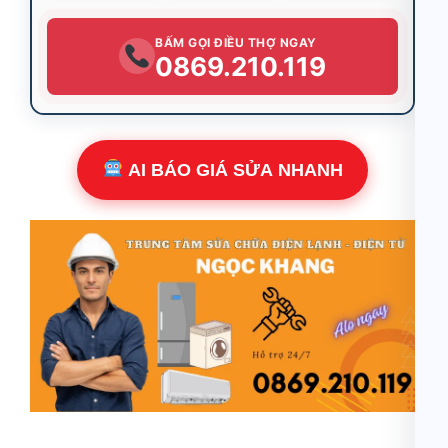
BẤM GỌI ĐIỀU THỢ NGAY
0869.210.119
AI BÁO GIÁ SỬA NHANH