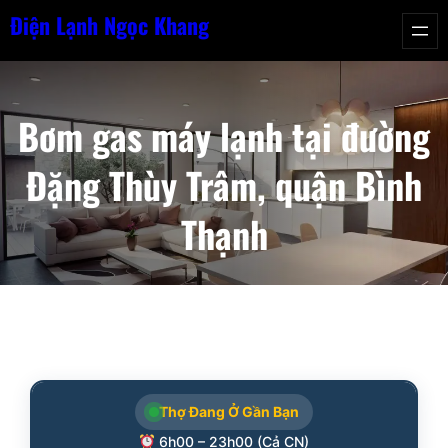
Chuyển
Điện Lạnh Ngọc Khang
đến
phần
nội
Bơm gas máy lạnh tại đường
dung
Đặng Thùy Trâm, quận Bình
Thạnh
Thợ Đang Ở Gần Bạn
6h00 – 23h00 (Cả CN)