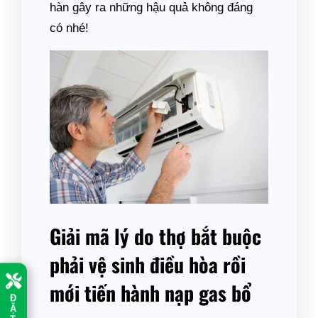
hàn gây ra những hậu quả không đáng
có nhé!
Giải mã lý do thợ bắt buộc
phải vệ sinh điều hòa rồi
mới tiến hành nạp gas bổ
Đ
Ặ