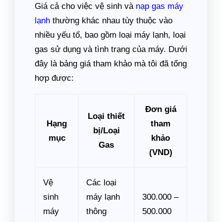
Giá cả cho việc vệ sinh và
nạp gas máy
lạnh
thường khác nhau tùy thuộc vào
nhiều yếu tố, bao gồm loại máy lạnh, loại
gas sử dụng và tình trạng của máy. Dưới
đây là bảng giá tham khảo mà tôi đã tổng
hợp được:
Đơn giá
Loại thiết
Hạng
tham
bị/Loại
mục
khảo
Gas
(VND)
Vệ
Các loại
sinh
máy lạnh
300.000 –
máy
thông
500.000