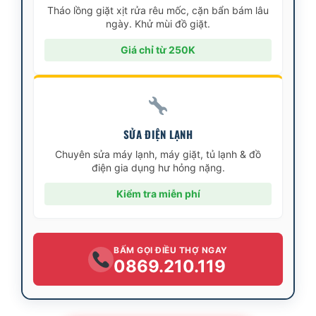
Tháo lồng giặt xịt rửa rêu mốc, cặn bẩn bám lâu
ngày. Khử mùi đồ giặt.
Giá chỉ từ 250K
SỬA ĐIỆN LẠNH
Chuyên sửa máy lạnh, máy giặt, tủ lạnh & đồ
điện gia dụng hư hỏng nặng.
Kiểm tra miễn phí
BẤM GỌI ĐIỀU THỢ NGAY
0869.210.119