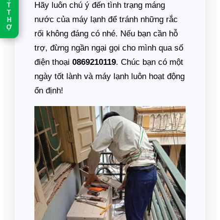
T
Hãy luôn chú ý đến tình trạng máng
T
nước của máy lạnh để tránh những rắc
H
Ợ
rối không đáng có nhé. Nếu bạn cần hỗ
trợ, đừng ngần ngại gọi cho mình qua số
điện thoại
0869210119
. Chúc bạn có một
ngày tốt lành và máy lạnh luôn hoạt động
ổn định!