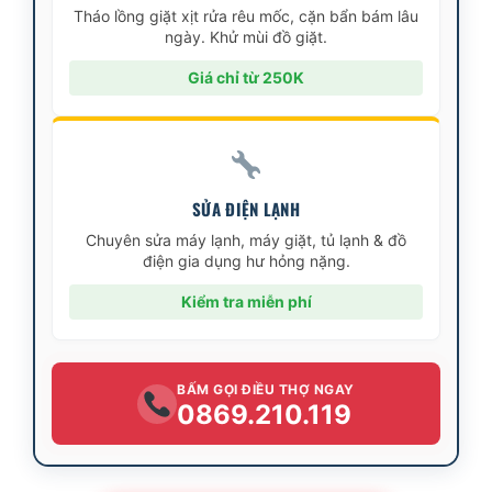
Tháo lồng giặt xịt rửa rêu mốc, cặn bẩn bám lâu
ngày. Khử mùi đồ giặt.
Giá chỉ từ 250K
SỬA ĐIỆN LẠNH
Chuyên sửa máy lạnh, máy giặt, tủ lạnh & đồ
điện gia dụng hư hỏng nặng.
Kiểm tra miễn phí
BẤM GỌI ĐIỀU THỢ NGAY
0869.210.119