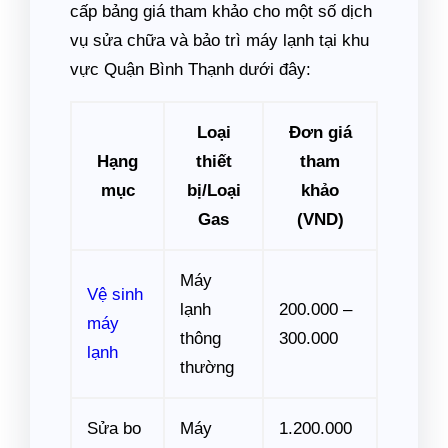
cấp bảng giá tham khảo cho một số dịch
vụ sửa chữa và bảo trì máy lạnh tại khu
vực Quận Bình Thạnh dưới đây:
Loại
Đơn giá
Hạng
thiết
tham
mục
bị/Loại
khảo
Gas
(VND)
Máy
Vệ sinh
lạnh
200.000 –
máy
thông
300.000
lạnh
thường
Sửa bo
Máy
1.200.000