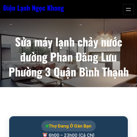
Chuyển
Điện Lạnh Ngọc Khang
đến
phần
nội
Sửa máy lạnh chảy nước
dung
đường Phan Đăng Lưu
Phường 3 Quận Bình Thạnh
Thợ Đang Ở Gần Bạn
6h00 – 23h00 (Cả CN)