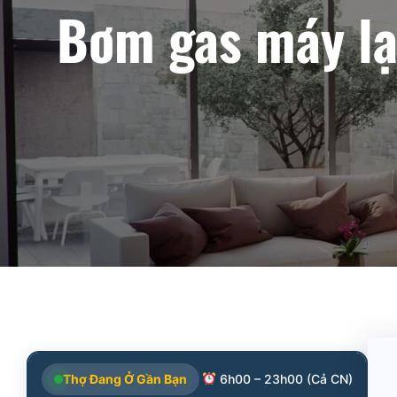
Bơm gas máy lạn
Thợ Đang Ở Gần Bạn
6h00 – 23h00 (Cả CN)