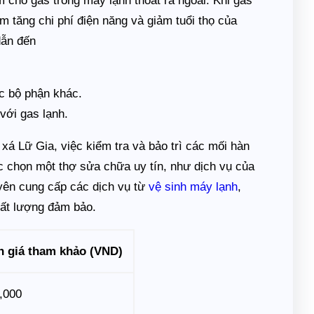
m cho gas trong máy lạnh thoát ra ngoài. Khi gas
àm tăng chi phí điện năng và giảm tuổi thọ của
dẫn đến
c bộ phận khác.
với gas lạnh.
xá Lữ Gia, việc kiểm tra và bảo trì các mối hàn
ệc chọn một thợ sửa chữa uy tín, như dịch vụ của
uyên cung cấp các dịch vụ từ
vệ sinh máy lạnh
,
hất lượng đảm bảo.
 giá tham khảo (VND)
,000