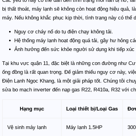
Các yếu tố này có thể dẫn đến tình trạng mối hàn bị hở, là
bị thất thoát, máy lạnh sẽ không còn hoạt động hiệu quả, l
máy. Nếu không khắc phục kịp thời, tình trạng này có thể 
Nguy cơ cháy nổ do tụ điện chạy không tải.
Hệ thống máy lạnh hoạt động quá tải, gây hư hỏng cá
Ảnh hưởng đến sức khỏe người sử dụng khi tiếp xúc 
Tại khu vực quận 11, đặc biệt là những con đường như Cư 
ống đồng là rất quan trọng. Để giảm thiểu nguy cơ này, vi
Điện Lạnh Ngọc Khang, là một giải pháp tốt. Chúng tôi ch
sửa bo mạch inverter đến nạp gas R22, R410a, R32 với c
Hạng mục
Loại thiết bị/Loại Gas
Đơn
Vệ sinh máy lạnh
Máy lạnh 1.5HP
300