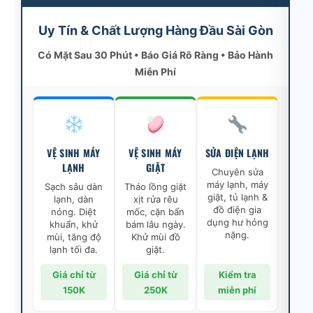
Uy Tín & Chất Lượng Hàng Đầu Sài Gòn
Có Mặt Sau 30 Phút • Báo Giá Rõ Ràng • Bảo Hành
Miễn Phí
VỆ SINH MÁY
VỆ SINH MÁY
SỬA ĐIỆN LẠNH
LẠNH
GIẶT
Chuyên sửa
máy lạnh, máy
Sạch sâu dàn
Tháo lồng giặt
giặt, tủ lạnh &
lạnh, dàn
xịt rửa rêu
đồ điện gia
nóng. Diệt
mốc, cặn bẩn
dụng hư hỏng
khuẩn, khử
bám lâu ngày.
nặng.
mùi, tăng độ
Khử mùi đồ
lạnh tối đa.
giặt.
Giá chỉ từ
Giá chỉ từ
Kiểm tra
150K
250K
miễn phí