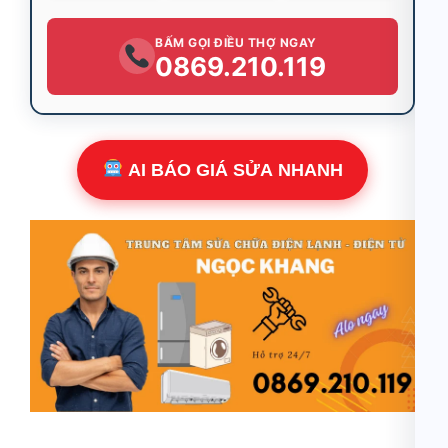
BẤM GỌI ĐIỀU THỢ NGAY
0869.210.119
AI BÁO GIÁ SỬA NHANH