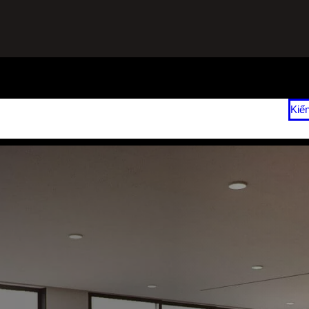
ạnh
Sửa Tủ Lạnh Tại Nhà
Vệ Sinh Máy Lạnh Hết Bao Nhiêu Tiền?
Kiế
 2026
Giá Sửa Máy Lạnh Tại Nhà TPHCM