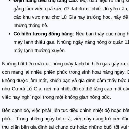
Điện năng tiêu thụ tăng cao:
Một dấu hiệu rõ ràng k
gắng làm việc quá sức để đạt được nhiệt độ yêu cầu,
các khu vực như chợ Lữ Gia hay trường học, hãy để ý
những tháng hè.
Có hiện tượng đóng băng:
Nếu bạn thấy cục nóng ho
máy lạnh thiếu gas. Những ngày nắng nóng ở quận 11,
máy lạnh thường xuyên.
Những bất tiện mà cục nóng máy lạnh bị thiếu gas gây ra
còn mang lại nhiều phiền phức trong sinh hoạt hàng ngày. 
không được làm mát, khiến bạn và gia đình cảm thấy bức b
như Cư xá Lữ Gia, nơi mà nhiệt độ có thể tăng cao một cá
việc hay nghỉ ngơi trong một không gian nóng bức.
Bên cạnh đó, việc phải liên tục điều chỉnh nhiệt độ hoặc b
phức. Trong những ngày hè oi ả, việc này càng trở nên đá
thư giãn bên gia đình tại chung cư hoặc những buổi tối vu