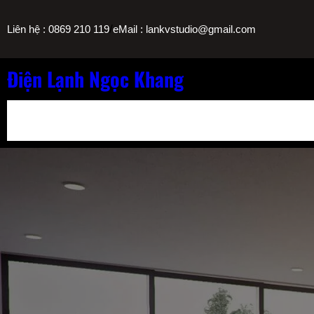
Chuyển
/
Liên hệ : 0869 210 119
eMail : lankvstudio@gmail.com
đến
phần
nội
Điện Lạnh Ngọc Khang
dung
Bảng Giá Nạp Gas Máy Lạnh TPHCM
Sửa Máy Lọc Nước Nóng L
Sửa Máy Lạnh Chảy Nước Giá Bao Nhiêu? Bảng Giá Ngọc Khang