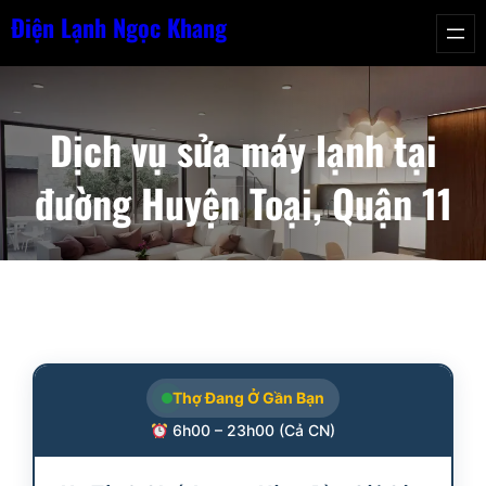
Chuyển
Điện Lạnh Ngọc Khang
đến
phần
nội
Dịch vụ sửa máy lạnh tại
dung
đường Huyện Toại, Quận 11
Thợ Đang Ở Gần Bạn
6h00 – 23h00 (Cả CN)