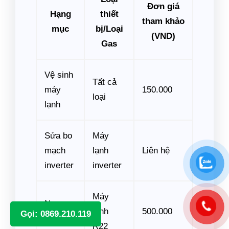
Đơn giá
Hạng
thiết
tham khảo
mục
bị/Loại
(VND)
Gas
Vệ sinh
Tất cả
máy
150.000
loại
lạnh
Sửa bo
Máy
mạch
lạnh
Liên hệ
inverter
inverter
Máy
Nạp gas
lạnh
500.000
Gọi: 0869.210.119
R22
R22