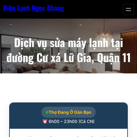
Chuyển
Điện Lạnh Ngọc Khang
đến
phần
nội
Dịch vụ sửa máy lạnh tại
dung
đường Cư xá Lữ Gia, Quận 11
Thợ Đang Ở Gần Bạn
6h00 – 23h00 (Cả CN)