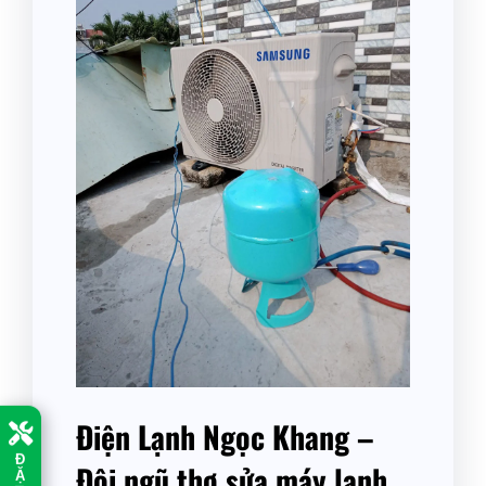
Điện Lạnh Ngọc Khang –
Đ
Đội ngũ thợ sửa máy lạnh
Ặ