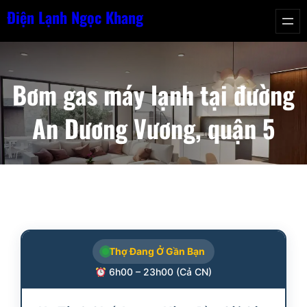
Chuyển
Điện Lạnh Ngọc Khang
đến
phần
nội
Bơm gas máy lạnh tại đường
dung
An Dương Vương, quận 5
Thợ Đang Ở Gần Bạn
6h00 – 23h00 (Cả CN)