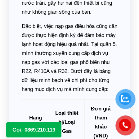
nước tràn, gây hư hại đến thiết bị cũng
như không gian sống của bạn.
Đặc biệt, việc nạp gas điều hòa cũng cần
được thực hiện định kỳ để đảm bảo máy
lạnh hoạt động hiệu quả nhất. Tại quận 5,
mình thường xuyên cung cấp dịch vụ
nạp gas với các loại gas phổ biến như
R22, R410A và R32. Dưới đây là bảng
dữ liệu minh bạch về chi phí cho từng
hạng mục dịch vụ mà mình cung cấp:
Đơn giá
Loại thiết
Hạng
tham
bị/Loại
mục
khảo
Gọi: 0869.210.119
Gas
(VND)