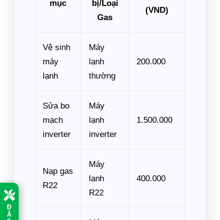
mục
bị/Loại
(VND)
Gas
Vệ sinh
Máy
máy
lạnh
200.000
lạnh
thường
Sửa bo
Máy
mạch
lạnh
1.500.000
inverter
inverter
Máy
Nạp gas
lạnh
400.000
R22
R22
Đ
Ặ