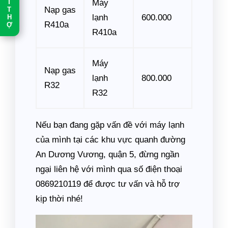
Máy
T
Nạp gas
T
lạnh
600.000
H
R410a
Ợ
R410a
Máy
Nạp gas
lạnh
800.000
R32
R32
Nếu bạn đang gặp vấn đề với máy lạnh
của mình tại các khu vực quanh đường
An Dương Vương, quận 5, đừng ngần
ngại liên hệ với mình qua số điện thoại
0869210119 để được tư vấn và hỗ trợ
kịp thời nhé!