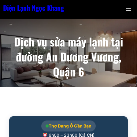
Chuyển
Điện Lạnh Ngọc Khang
đến
phần
nội
Dịch vụ sửa máy lạnh tại
dung
đường An Dương Vương,
Quận 6
Thợ Đang Ở Gần Bạn
6h00 – 23h00 (Cả CN)