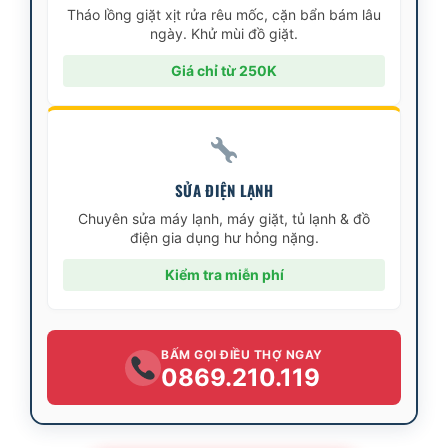
Tháo lồng giặt xịt rửa rêu mốc, cặn bẩn bám lâu
ngày. Khử mùi đồ giặt.
Giá chỉ từ 250K
SỬA ĐIỆN LẠNH
Chuyên sửa máy lạnh, máy giặt, tủ lạnh & đồ
điện gia dụng hư hỏng nặng.
Kiểm tra miễn phí
BẤM GỌI ĐIỀU THỢ NGAY
0869.210.119