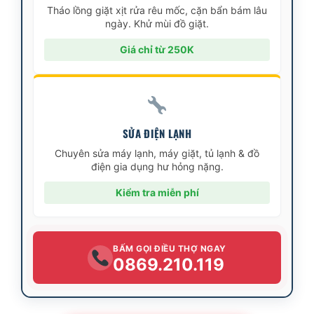
Tháo lồng giặt xịt rửa rêu mốc, cặn bẩn bám lâu
ngày. Khử mùi đồ giặt.
Giá chỉ từ 250K
SỬA ĐIỆN LẠNH
Chuyên sửa máy lạnh, máy giặt, tủ lạnh & đồ
điện gia dụng hư hỏng nặng.
Kiểm tra miễn phí
BẤM GỌI ĐIỀU THỢ NGAY
0869.210.119