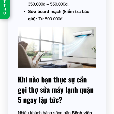
T
350.000đ – 550.000đ.
T
H
Sửa board mạch (kiểm tra báo
Ợ
giá):
Từ 500.000đ.
Khi nào bạn thực sự cần
gọi thợ sửa máy lạnh quận
5 ngay lập tức?
Nhiều khách hàng sống gần
Bệnh viện