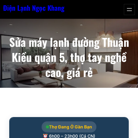
Chuyển
Điện Lạnh Ngọc Khang
đến
phần
nội
Sửa máy lạnh đường Thuận
dung
Kiều quận 5, thợ tay nghề
cao, giá rẻ
Thợ Đang Ở Gần Bạn
6h00 – 23h00 (Cả CN)