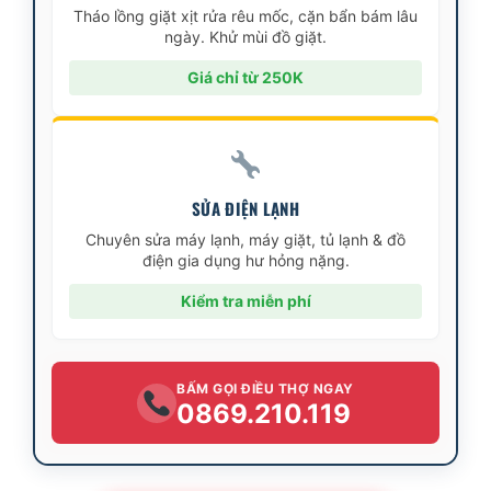
Tháo lồng giặt xịt rửa rêu mốc, cặn bẩn bám lâu
ngày. Khử mùi đồ giặt.
Giá chỉ từ 250K
SỬA ĐIỆN LẠNH
Chuyên sửa máy lạnh, máy giặt, tủ lạnh & đồ
điện gia dụng hư hỏng nặng.
Kiểm tra miễn phí
BẤM GỌI ĐIỀU THỢ NGAY
0869.210.119