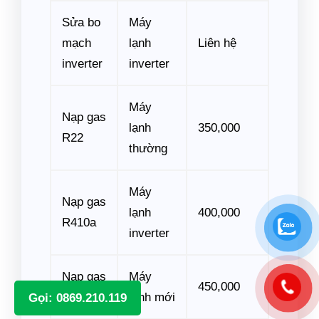
Sửa bo
Máy
mạch
lạnh
Liên hệ
inverter
inverter
Máy
Nạp gas
lạnh
350,000
R22
thường
Máy
Nạp gas
lạnh
400,000
R410a
inverter
Nạp gas
Máy
450,000
R32
lạnh mới
Gọi: 0869.210.119