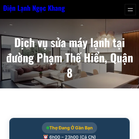
Chuyển
Điện Lạnh Ngọc Khang
đến
phần
nội
Dịch vụ sửa máy lạnh tại
dung
đường Phạm Thế Hiển, Quận
8
Thợ Đang Ở Gần Bạn
6h00 – 23h00 (Cả CN)