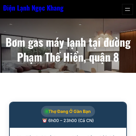
Chuyển
Điện Lạnh Ngọc Khang
đến
phần
nội
Bơm gas máy lạnh tại đường
dung
Phạm Thế Hiển, quận 8
Thợ Đang Ở Gần Bạn
6h00 – 23h00 (Cả CN)