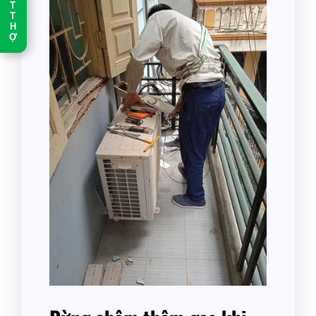
T
T
H
Ợ