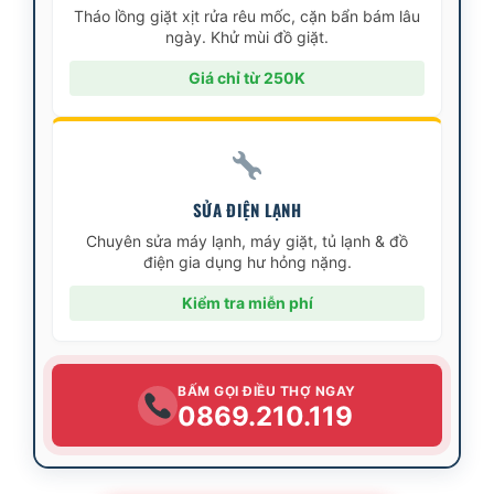
Tháo lồng giặt xịt rửa rêu mốc, cặn bẩn bám lâu
ngày. Khử mùi đồ giặt.
Giá chỉ từ 250K
SỬA ĐIỆN LẠNH
Chuyên sửa máy lạnh, máy giặt, tủ lạnh & đồ
điện gia dụng hư hỏng nặng.
Kiểm tra miễn phí
BẤM GỌI ĐIỀU THỢ NGAY
0869.210.119