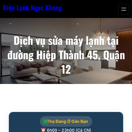
Chuyển
Điện Lạnh Ngọc Khang
đến
phần
nội
Dịch vụ sửa máy lạnh tại
dung
đường Hiệp Thành 45, Quận
12
Thợ Đang Ở Gần Bạn
6h00 – 23h00 (Cả CN)