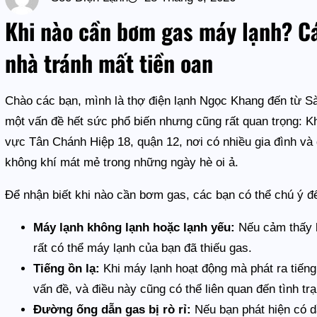
Khi nào cần bơm gas máy lạnh? Cá
nhà tránh mất tiền oan
Chào các bạn, mình là thợ điện lạnh Ngọc Khang đến từ S
một vấn đề hết sức phổ biến nhưng cũng rất quan trọng: K
vực Tân Chánh Hiệp 18, quận 12, nơi có nhiều gia đình v
không khí mát mẻ trong những ngày hè oi ả.
Để nhận biết khi nào cần bơm gas, các bạn có thể chú ý đ
Máy lạnh không lạnh hoặc lạnh yếu:
Nếu cảm thấy k
rất có thể máy lạnh của bạn đã thiếu gas.
Tiếng ồn lạ:
Khi máy lạnh hoạt động mà phát ra tiếng 
vấn đề, và điều này cũng có thể liên quan đến tình tr
Đường ống dẫn gas bị rò rỉ:
Nếu bạn phát hiện có 