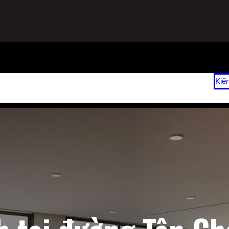
ạnh
Sửa Tủ Lạnh Tại Nhà
Vệ Sinh Máy Lạnh Hết Bao Nhiêu Tiền?
Kiế
 2026
Giá Sửa Máy Lạnh Tại Nhà TPHCM