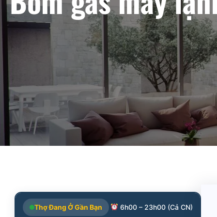
Bơm gas máy lạnh
Thợ Đang Ở Gần Bạn
6h00 – 23h00 (Cả CN)