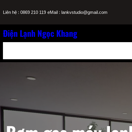
Chuyển
/
Liên hệ : 0869 210 119
eMail : lankvstudio@gmail.com
đến
phần
nội
Điện Lạnh Ngọc Khang
dung
Bảng Giá Nạp Gas Máy Lạnh TPHCM
Sửa Máy Lọc Nước Nóng L
Sửa Máy Lạnh Chảy Nước Giá Bao Nhiêu? Bảng Giá Ngọc Khang