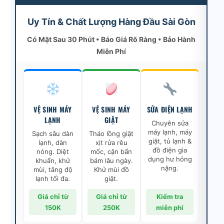
Uy Tín & Chất Lượng Hàng Đầu Sài Gòn
Có Mặt Sau 30 Phút • Báo Giá Rõ Ràng • Bảo Hành
Miễn Phí
VỆ SINH MÁY
VỆ SINH MÁY
SỬA ĐIỆN LẠNH
LẠNH
GIẶT
Chuyên sửa
máy lạnh, máy
Sạch sâu dàn
Tháo lồng giặt
giặt, tủ lạnh &
lạnh, dàn
xịt rửa rêu
đồ điện gia
nóng. Diệt
mốc, cặn bẩn
dụng hư hỏng
khuẩn, khử
bám lâu ngày.
nặng.
mùi, tăng độ
Khử mùi đồ
lạnh tối đa.
giặt.
Giá chỉ từ
Giá chỉ từ
Kiểm tra
150K
250K
miễn phí