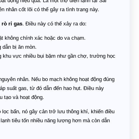
t động hiệu quả. Là một thợ điện lạnh tại Sài
 nhân cốt lõi có thể gây ra tình trạng này.
o
rò rỉ gas
. Điều này có thể xảy ra do:
đặt không chính xác hoặc do va chạm.
g dẫn bị ăn mòn.
ững khu vực nhiều bụi bặm như gần chợ, trường học
 nguyên nhân. Nếu bo mạch không hoạt động đúng
 áp suất gas, từ đó dẫn đến hao hụt. Điều này
ấu tạo và hoạt động.
ộ lọc bẩn, nó gây cản trở lưu thông khí, khiến điều
 lạnh tiêu tốn nhiều năng lượng hơn mà còn dẫn