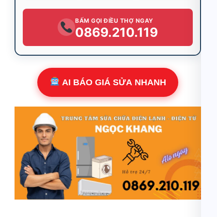
BẤM GỌI ĐIỀU THỢ NGAY
0869.210.119
AI BÁO GIÁ SỬA NHANH