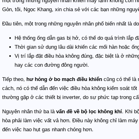
một trong những nguyên nhân khiến máy lạnh không còn hoạ
Gòn, tôi, Ngọc Khang, xin chia sẻ với các bạn những nguyên
Đầu tiên, một trong những nguyên nhân phổ biến nhất là d
Hệ thống ống dẫn gas bị hở, có thể do quá trình lắp 
Thời gian sử dụng lâu dài khiến các mối hàn hoặc ốn
Vị trí lắp đặt điều hòa không đúng, đặc biệt là ở nh
hay các con đường đông người.
Tiếp theo,
hư hỏng ở bo mạch điều khiển
cũng có thể là
cách, nó có thể dẫn đến việc điều hòa không kiểm soát tốt
thường gặp ở các thiết bị inverter, do sự phức tạp trong c
Nguyên nhân thứ ba là
vấn đề về bộ lọc không khí
. Khi b
hòa phải làm việc vất vả hơn. Điều này không chỉ làm máy
đến việc hao hụt gas nhanh chóng hơn.