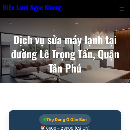
Chuyển
Điện Lạnh Ngọc Khang
đến
phần
nội
Dịch vụ sửa máy lạnh tại
dung
đường Lê Trọng Tấn, Quận
Tân Phú
Thợ Đang Ở Gần Bạn
6h00 – 23h00 (Cả CN)