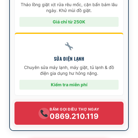
Tháo lồng giặt xịt rửa rêu mốc, cặn bẩn bám lâu
ngày. Khử mùi đồ giặt.
Giá chỉ từ 250K
SỬA ĐIỆN LẠNH
Chuyên sửa máy lạnh, máy giặt, tủ lạnh & đồ
điện gia dụng hư hỏng nặng.
Kiểm tra miễn phí
BẤM GỌI ĐIỀU THỢ NGAY
0869.210.119