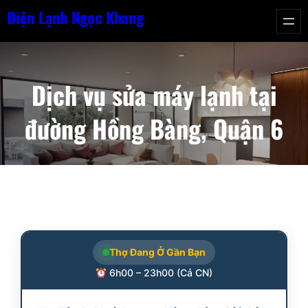
Chuyển
Điện Lạnh Ngọc Khang
đến
phần
nội
Dịch vụ sửa máy lạnh tại
dung
đường Hồng Bàng, Quận 6
Thợ Đang Ở Gần Bạn
6h00 – 23h00 (Cả CN)