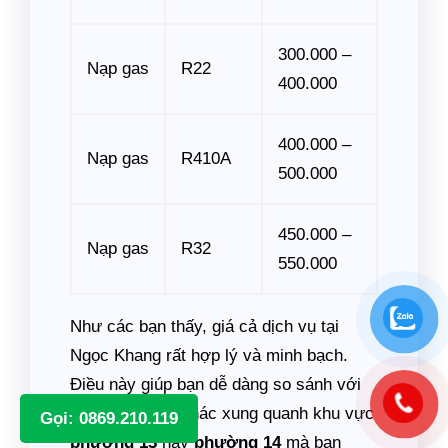
300.000 –
Nạp gas
R22
400.000
400.000 –
Nạp gas
R410A
500.000
450.000 –
Nạp gas
R32
550.000
Như các bạn thấy, giá cả dịch vụ tại
Ngọc Khang rất hợp lý và minh bạch.
Điều này giúp bạn dễ dàng so sánh với
những dịch vụ khác xung quanh khu vực
Gọi: 0869.210.119
phường 13
hay
phường 14
mà bạn