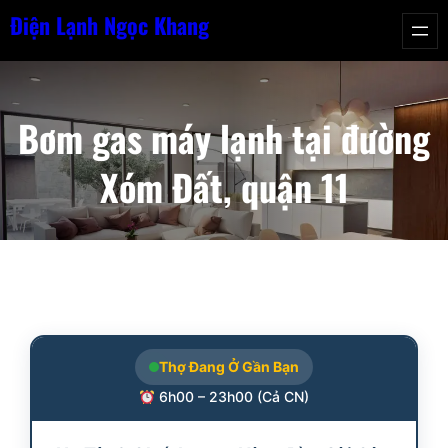
Chuyển
Điện Lạnh Ngọc Khang
đến
phần
nội
Bơm gas máy lạnh tại đường
dung
Xóm Đất, quận 11
Thợ Đang Ở Gần Bạn
6h00 – 23h00 (Cả CN)