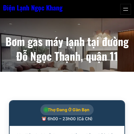
Chuyển
Điện Lạnh Ngọc Khang
đến
phần
nội
Bơm gas máy lạnh tại đường
dung
Đỗ Ngọc Thạnh, quận 11
Thợ Đang Ở Gần Bạn
6h00 – 23h00 (Cả CN)