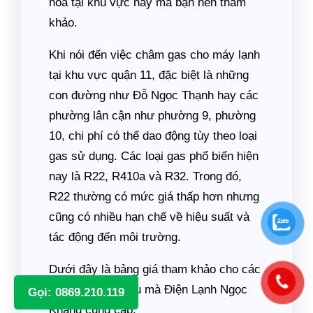
hòa tại khu vực này mà bạn nên tham
khảo.
Khi nói đến việc châm gas cho máy lạnh
tại khu vực quận 11, đặc biệt là những
con đường như Đỗ Ngọc Thạnh hay các
phường lân cận như phường 9, phường
10, chi phí có thể dao động tùy theo loại
gas sử dụng. Các loại gas phổ biến hiện
nay là R22, R410a và R32. Trong đó,
R22 thường có mức giá thấp hơn nhưng
cũng có nhiều hạn chế về hiệu suất và
tác động đến môi trường.
Dưới đây là bảng giá tham khảo cho các
hạng mục dịch vụ mà Điện Lạnh Ngọc
Gọi: 0869.210.119
Khang cung cấp: