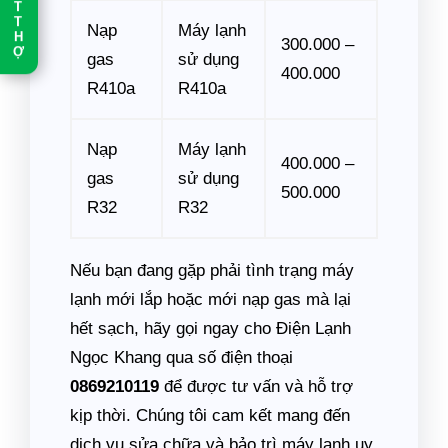
T
T
Nạp
Máy lạnh
H
300.000 –
Ợ
gas
sử dụng
400.000
R410a
R410a
Nạp
Máy lạnh
400.000 –
gas
sử dụng
500.000
R32
R32
Nếu bạn đang gặp phải tình trạng máy
lạnh mới lắp hoặc mới nạp gas mà lại
hết sạch, hãy gọi ngay cho Điện Lạnh
Ngọc Khang qua số điện thoại
0869210119
để được tư vấn và hỗ trợ
kịp thời. Chúng tôi cam kết mang đến
dịch vụ sửa chữa và bảo trì máy lạnh uy