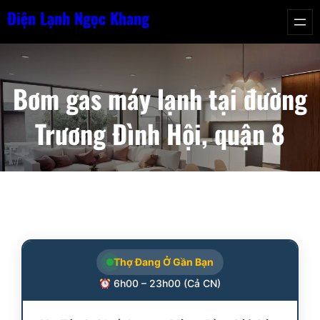
Chuyển
Điện Lạnh Ngọc Khang
đến
phần
nội
Bơm gas máy lạnh tại đường
dung
Trương Đình Hội, quận 8
Thợ Đang Ở Gần Bạn
6h00 – 23h00 (Cả CN)