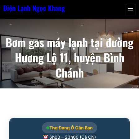
Chuyển
Điện Lạnh Ngọc Khang
đến
phần
nội
Bơm gas máy lạnh tại đường
dung
Hương Lộ 11, huyện Bình
Chánh
Thợ Đang Ở Gần Bạn
6h00 – 23h00 (Cả CN)