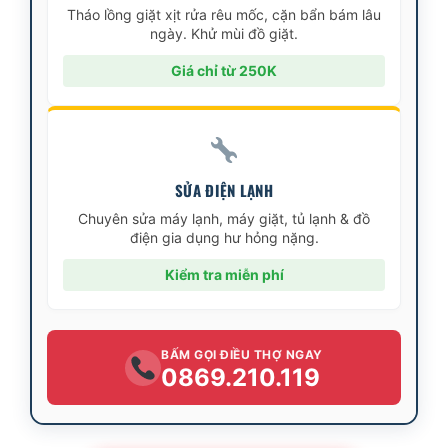
Tháo lồng giặt xịt rửa rêu mốc, cặn bẩn bám lâu
ngày. Khử mùi đồ giặt.
Giá chỉ từ 250K
SỬA ĐIỆN LẠNH
Chuyên sửa máy lạnh, máy giặt, tủ lạnh & đồ
điện gia dụng hư hỏng nặng.
Kiểm tra miễn phí
BẤM GỌI ĐIỀU THỢ NGAY
0869.210.119