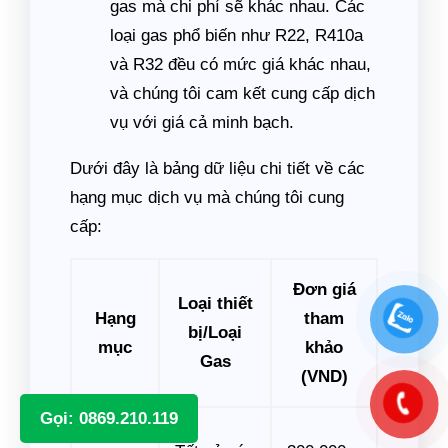
gas mà chi phí sẽ khác nhau. Các
loại gas phổ biến như R22, R410a
và R32 đều có mức giá khác nhau,
và chúng tôi cam kết cung cấp dịch
vụ với giá cả minh bạch.
Dưới đây là bảng dữ liệu chi tiết về các
hạng mục dịch vụ mà chúng tôi cung
cấp:
Đơn giá
Loại thiết
Hạng
tham
bị/Loại
mục
khảo
Gas
(VND)
Gọi: 0869.210.119
Bảo trì