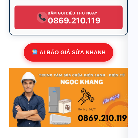
BẤM GỌI ĐIỀU THỢ NGAY
0869.210.119
AI BÁO GIÁ SỬA NHANH