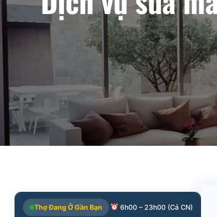
Dịch vụ sửa má
Thợ Đang Ở Gần Bạn
6h00 – 23h00 (Cả CN)