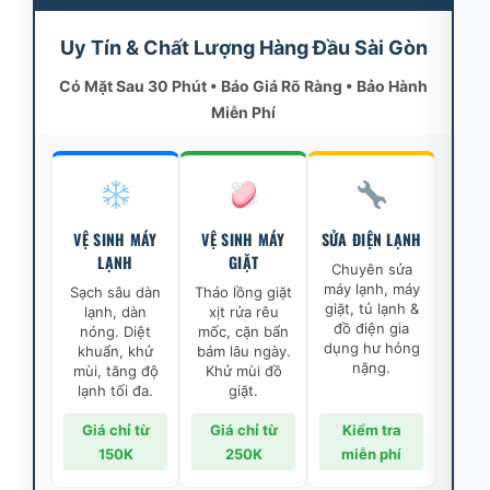
Uy Tín & Chất Lượng Hàng Đầu Sài Gòn
Có Mặt Sau 30 Phút • Báo Giá Rõ Ràng • Bảo Hành
Miễn Phí
VỆ SINH MÁY
VỆ SINH MÁY
SỬA ĐIỆN LẠNH
LẠNH
GIẶT
Chuyên sửa
máy lạnh, máy
Sạch sâu dàn
Tháo lồng giặt
giặt, tủ lạnh &
lạnh, dàn
xịt rửa rêu
đồ điện gia
nóng. Diệt
mốc, cặn bẩn
dụng hư hỏng
khuẩn, khử
bám lâu ngày.
nặng.
mùi, tăng độ
Khử mùi đồ
lạnh tối đa.
giặt.
Giá chỉ từ
Giá chỉ từ
Kiểm tra
150K
250K
miễn phí