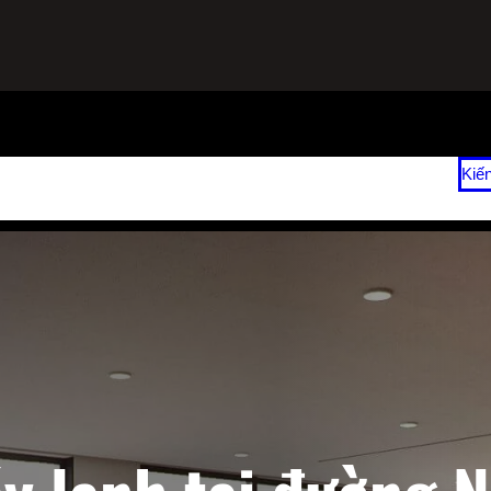
ạnh
Sửa Tủ Lạnh Tại Nhà
Vệ Sinh Máy Lạnh Hết Bao Nhiêu Tiền?
Kiế
 2026
Giá Sửa Máy Lạnh Tại Nhà TPHCM