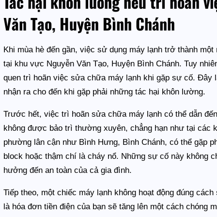
Tác hại khôn lường nếu trì hoãn v
Văn Tạo, Huyện Bình Chánh
Khi mùa hè đến gần, việc sử dụng máy lạnh trở thành một nh
tại khu vực Nguyễn Văn Tạo, Huyện Bình Chánh. Tuy nhiên,
quen trì hoãn việc sửa chữa máy lạnh khi gặp sự cố. Đây 
nhận ra cho đến khi gặp phải những tác hại khôn lường.
Trước hết, việc trì hoãn sửa chữa máy lạnh có thể dẫn đến
không được bảo trì thường xuyên, chẳng hạn như tại các
phường lân cận như Bình Hưng, Bình Chánh, có thể gặp ph
block hoặc thậm chí là cháy nổ. Những sự cố này không c
hưởng đến an toàn của cả gia đình.
Tiếp theo, một chiếc máy lạnh không hoạt động đúng cách s
là hóa đơn tiền điện của bạn sẽ tăng lên một cách chóng mặ