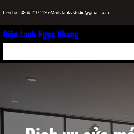
Chuyển
/
Liên hệ : 0869 210 119
eMail : lankvstudio@gmail.com
đến
phần
nội
Điện Lạnh Ngọc Khang
dung
Bảng Giá Nạp Gas Máy Lạnh TPHCM
Sửa Máy Lọc Nước Nóng L
Sửa Máy Lạnh Chảy Nước Giá Bao Nhiêu? Bảng Giá Ngọc Khang