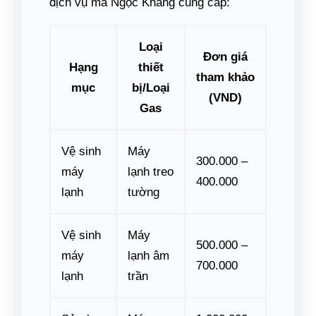
dịch vụ mà Ngọc Khang cung cấp:
Loại
Đơn giá
Hạng
thiết
tham khảo
mục
bị/Loại
(VND)
Gas
Vệ sinh
Máy
300.000 –
máy
lạnh treo
400.000
lạnh
tường
Vệ sinh
Máy
500.000 –
máy
lạnh âm
700.000
lạnh
trần