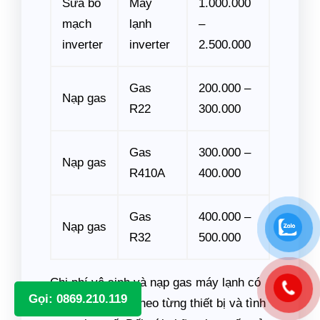
Sửa bo
Máy
1.000.000
mạch
lạnh
–
inverter
inverter
2.500.000
Gas
200.000 –
Nạp gas
R22
300.000
Gas
300.000 –
Nạp gas
R410A
400.000
Gas
400.000 –
Nạp gas
R32
500.000
Chi phí vệ sinh và nạp gas máy lạnh có
Gọi: 0869.210.119
thể thay đổi tùy theo từng thiết bị và tình