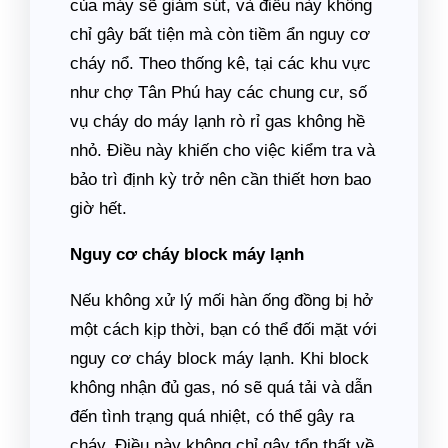
của máy sẽ giảm sút, và điều này không
chỉ gây bất tiện mà còn tiềm ẩn nguy cơ
cháy nổ. Theo thống kê, tại các khu vực
như chợ Tân Phú hay các chung cư, số
vụ cháy do máy lạnh rò rỉ gas không hề
nhỏ. Điều này khiến cho việc kiểm tra và
bảo trì định kỳ trở nên cần thiết hơn bao
giờ hết.
Nguy cơ cháy block máy lạnh
Nếu không xử lý mối hàn ống đồng bị hở
một cách kịp thời, bạn có thể đối mặt với
nguy cơ cháy block máy lạnh. Khi block
không nhận đủ gas, nó sẽ quá tải và dẫn
đến tình trạng quá nhiệt, có thể gây ra
cháy. Điều này không chỉ gây tổn thất về