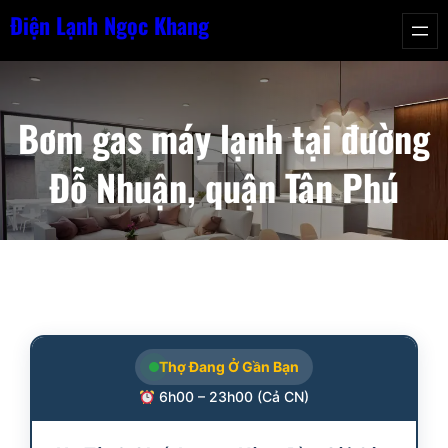
Chuyển
Điện Lạnh Ngọc Khang
đến
phần
nội
Bơm gas máy lạnh tại đường
dung
Đỗ Nhuận, quận Tân Phú
Thợ Đang Ở Gần Bạn
6h00 – 23h00 (Cả CN)