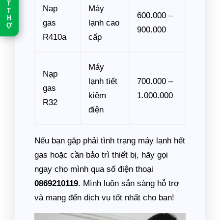
T
Nạp
Máy
T
600.000 –
H
gas
lạnh cao
Ợ
900.000
R410a
cấp
Máy
Nạp
lạnh tiết
700.000 –
gas
kiệm
1.000.000
R32
điện
Nếu bạn gặp phải tình trạng máy lạnh hết
gas hoặc cần bảo trì thiết bị, hãy gọi
ngay cho mình qua số điện thoại
0869210119
. Mình luôn sẵn sàng hỗ trợ
và mang đến dịch vụ tốt nhất cho bạn!