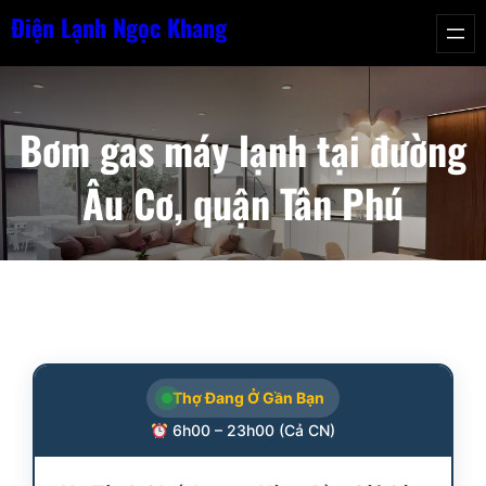
Chuyển
Điện Lạnh Ngọc Khang
đến
phần
nội
Bơm gas máy lạnh tại đường
dung
Âu Cơ, quận Tân Phú
Thợ Đang Ở Gần Bạn
6h00 – 23h00 (Cả CN)