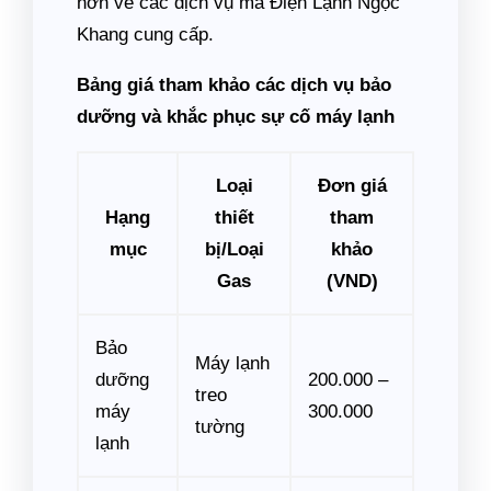
hơn về các dịch vụ mà Điện Lạnh Ngọc
Khang cung cấp.
Bảng giá tham khảo các dịch vụ bảo
dưỡng và khắc phục sự cố máy lạnh
Loại
Đơn giá
Hạng
thiết
tham
mục
bị/Loại
khảo
Gas
(VND)
Bảo
Máy lạnh
dưỡng
200.000 –
treo
máy
300.000
tường
lạnh