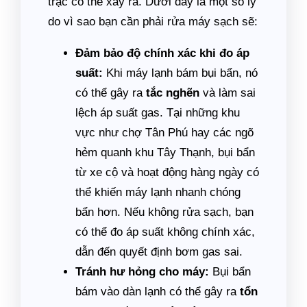
trặc có thể xảy ra. Dưới đây là một số lý
do vì sao bạn cần phải rửa máy sạch sẽ:
Đảm bảo độ chính xác khi đo áp
suất:
Khi máy lạnh bám bụi bẩn, nó
có thể gây ra
tắc nghẽn
và làm sai
lệch áp suất gas. Tại những khu
vực như chợ Tân Phú hay các ngõ
hẻm quanh khu Tây Thạnh, bụi bẩn
từ xe cộ và hoạt động hàng ngày có
thể khiến máy lạnh nhanh chóng
bẩn hơn. Nếu không rửa sạch, bạn
có thể đo áp suất không chính xác,
dẫn đến quyết định bơm gas sai.
Tránh hư hỏng cho máy:
Bụi bẩn
bám vào dàn lạnh có thể gây ra
tổn