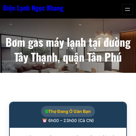
Chuyển
Điện Lạnh Ngọc Khang
đến
phần
nội
Bơm gas máy lạnh tại đường
dung
Tây Thạnh, quận Tân Phú
Thợ Đang Ở Gần Bạn
6h00 – 23h00 (Cả CN)