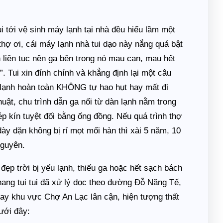
ui tới vệ sinh máy lạnh tại nhà đều hiểu lầm một
hợ ơi, cái máy lạnh nhà tui dạo này nắng quá bật
n liên tục nên ga bên trong nó mau cạn, mau hết
 Tui xin đính chính và khẳng định lại một câu
 lạnh hoàn toàn KHÔNG tự hao hụt hay mất đi
uật, chu trình dẫn ga nối từ dàn lạnh nằm trong
ép kín tuyệt đối bằng ống đồng. Nếu quá trình thợ
dày dặn không bị rỉ mọt mối hàn thì xài 5 năm, 10
nguyên.
đẹp trời bị yếu lạnh, thiếu ga hoặc hết sạch bách
ng tụi tui đã xử lý dọc theo đường Đỗ Năng Tế,
 khu vực Chợ An Lạc lân cận, hiện tượng thất
dưới đây: