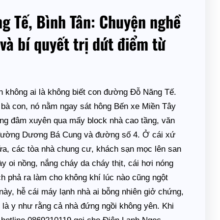
ng Tế, Bình Tân: Chuyện nghề
và bí quyết trị dứt điểm từ
 không ai là không biết con đường Đỗ Năng Tế.
m bà con, nó nằm ngay sát hông Bến xe Miền Tây
ng đâm xuyên qua mấy block nhà cao tầng, văn
i đường Dương Bá Cung và đường số 4. Ở cái xứ
cửa, các tòa nhà chung cư, khách sạn mọc lên san
ày oi nồng, nắng cháy da cháy thịt, cái hơi nóng
 phả ra làm cho không khí lúc nào cũng ngột
 này, hễ cái máy lạnh nhà ai bỗng nhiên giở chứng,
 là y như rằng cả nhà đứng ngồi không yên. Khi