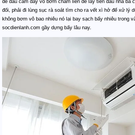
đè đầu cắm dây vô bơm châm liền để lấy tiền đâu nha bà co
đối, phải đi lùng sục rà soát tìm cho ra vết xì hở để xử lý
không bơm vô bao nhiêu nó lại bay sạch bấy nhiêu trong và
socdienlanh.com gầy dựng bấy lâu nay.