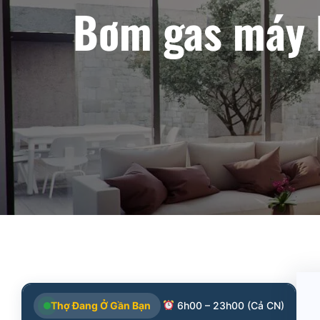
Bơm gas máy l
Thợ Đang Ở Gần Bạn
6h00 – 23h00 (Cả CN)