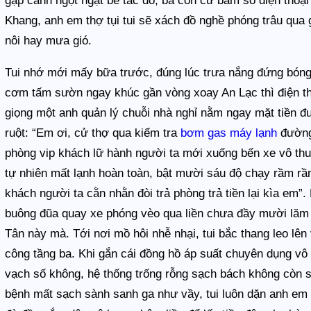
gặp cảnh ngột ngạt bế tắc đó, bà con cứ bấm số điện thoạ
Khang, anh em thợ tụi tui sẽ xách đồ nghề phóng trâu qua 
nôi hay mưa gió.
Tui nhớ mới mấy bữa trước, đúng lúc trưa nắng đứng bóng 
cơm tấm sườn ngay khúc gần vòng xoay An Lạc thì điện thoạ
giọng một anh quản lý chuỗi nhà nghỉ nằm ngay mặt tiền đ
ruột: “Em ơi, cử thợ qua kiểm tra
bơm gas máy lạnh
đường 
phòng vip khách lữ hành người ta mới xuống bến xe vô thu
tự nhiên mất lạnh hoàn toàn, bật mười sáu độ chạy rầm r
khách người ta cằn nhằn đòi trả phòng trả tiền lại kìa em”. 
buông đũa quay xe phóng vèo qua liền chưa đầy mười lăm ph
Tân này mà. Tới nơi mồ hôi nhễ nhại, tui bắc thang leo lê
công tầng ba. Khi gắn cái đồng hồ áp suất chuyên dụng vô 
vạch số không, hệ thống trống rỗng sạch bách không còn só
bệnh mất sạch sành sanh ga như vầy, tui luôn dặn anh em 