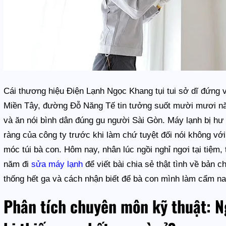
Cái thương hiệu Điện Lạnh Ngọc Khang tụi tui sở dĩ đứng
Miền Tây, đường Đỗ Năng Tế tin tưởng suốt mười mươi năm
và ăn nói bình dân đúng gu người Sài Gòn. Máy lạnh bị hư h
ràng của công ty trước khi làm chứ tuyệt đối nói không với
móc túi bà con. Hôm nay, nhân lúc ngồi nghỉ ngơi tại tiệm
năm đi
sửa máy lạnh
để viết bài chia sẻ thật tình về bản 
thống hết ga và cách nhận biết để bà con mình làm cẩm nang
Phân tích chuyên môn kỹ thuật: N