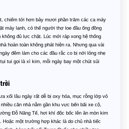
ất, chiếm tới hơn bảy mươi phần trăm các ca máy
ặt máy lạnh, có thể người thợ loe đầu ống đồng
án không đủ lực chặt. Lúc mới ráp xong hệ thống
 nhà hoàn toàn không phát hiện ra. Nhưng qua vài
t ngày đêm làm cho các đầu rắc co bị nới lỏng nhẹ
tụi tui gọi là xì kim, mỗi ngày bay một chút sủi
trời
a xối lâu ngày rất dễ bị oxy hóa, mục rỗng lớp vỏ
 có nhiều căn nhà nằm gần khu vực bến bãi xe cộ,
ường Đỗ Năng Tế, hơi khí độc bốc lên ăn mòn kim
. Hoặc một trường hợp khác là do chủ nhà tiếc