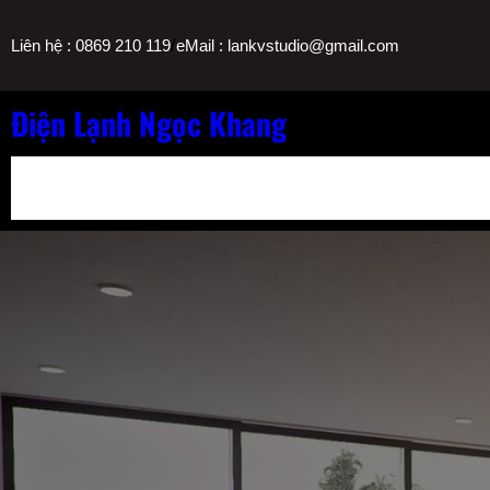
Chuyển
/
Liên hệ : 0869 210 119
eMail : lankvstudio@gmail.com
đến
phần
nội
Điện Lạnh Ngọc Khang
dung
Bảng Giá Nạp Gas Máy Lạnh TPHCM
Sửa Máy Lọc Nước Nóng L
Sửa Máy Lạnh Chảy Nước Giá Bao Nhiêu? Bảng Giá Ngọc Khang