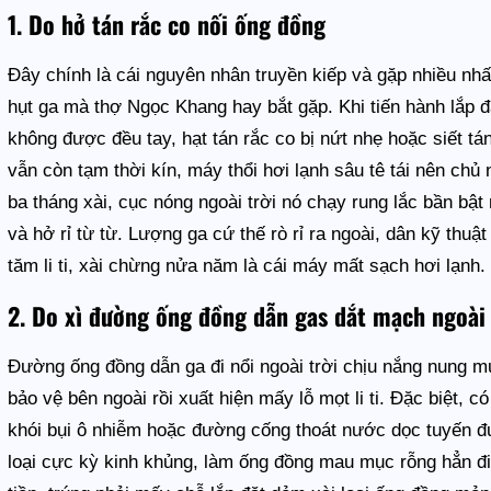
1. Do hở tán rắc co nối ống đồng
Đây chính là cái nguyên nhân truyền kiếp và gặp nhiều nh
hụt ga mà thợ Ngọc Khang hay bắt gặp. Khi tiến hành lắp đ
không được đều tay, hạt tán rắc co bị nứt nhẹ hoặc siết t
vẫn còn tạm thời kín, máy thổi hơi lạnh sâu tê tái nên chủ
ba tháng xài, cục nóng ngoài trời nó chạy rung lắc bần bậ
và hở rỉ từ từ. Lượng ga cứ thế rò rỉ ra ngoài, dân kỹ thuật 
tăm li ti, xài chừng nửa năm là cái máy mất sạch hơi lạnh.
2. Do xì đường ống đồng dẫn gas dắt mạch ngoài 
Đường ống đồng dẫn ga đi nổi ngoài trời chịu nắng nung mư
bảo vệ bên ngoài rồi xuất hiện mấy lỗ mọt li ti. Đặc biệt,
khói bụi ô nhiễm hoặc đường cống thoát nước dọc tuyến đ
loại cực kỳ kinh khủng, làm ống đồng mau mục rỗng hẳn đi