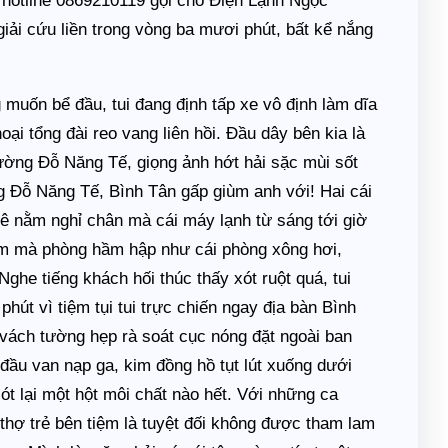
i hotline 0869210119 gọi cho Điện Lạnh Ngọc
giải cứu liền trong vòng ba mươi phút, bất kể nắng
muốn bể đầu, tui đang định tấp xe vô định làm dĩa
i tổng đài reo vang liên hồi. Đầu dây bên kia là
ường Đỗ Năng Tế, giọng ảnh hớt hải sặc mùi sốt
Đỗ Năng Tế, Bình Tân gấp giùm anh với! Hai cái
ê nằm nghỉ chân mà cái máy lạnh từ sáng tới giờ
ầm mà phòng hầm hập như cái phòng xông hơi,
Nghe tiếng khách hối thúc thấy xót ruột quá, tui
út vì tiệm tụi tui trực chiến ngay địa bàn Bình
n vách tường hẹp rà soát cục nóng đặt ngoài ban
đầu van nạp ga, kim đồng hồ tụt lút xuống dưới
t lại một hột môi chất nào hết. Với những ca
thợ trẻ bên tiệm là tuyệt đối không được tham lam