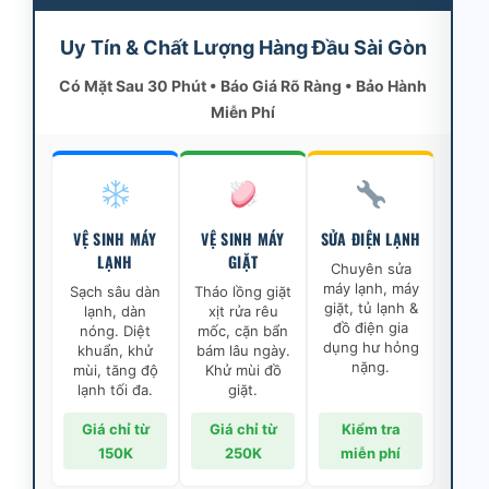
Uy Tín & Chất Lượng Hàng Đầu Sài Gòn
Có Mặt Sau 30 Phút • Báo Giá Rõ Ràng • Bảo Hành
Miễn Phí
VỆ SINH MÁY
VỆ SINH MÁY
SỬA ĐIỆN LẠNH
LẠNH
GIẶT
Chuyên sửa
máy lạnh, máy
Sạch sâu dàn
Tháo lồng giặt
giặt, tủ lạnh &
lạnh, dàn
xịt rửa rêu
đồ điện gia
nóng. Diệt
mốc, cặn bẩn
dụng hư hỏng
khuẩn, khử
bám lâu ngày.
nặng.
mùi, tăng độ
Khử mùi đồ
lạnh tối đa.
giặt.
Giá chỉ từ
Giá chỉ từ
Kiểm tra
150K
250K
miễn phí