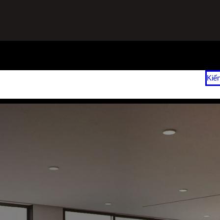
ạnh
Sửa Tủ Lạnh Tại Nhà
Vệ Sinh Máy Lạnh Hết Bao Nhiêu Tiền?
Kiế
 2026
Giá Sửa Máy Lạnh Tại Nhà TPHCM