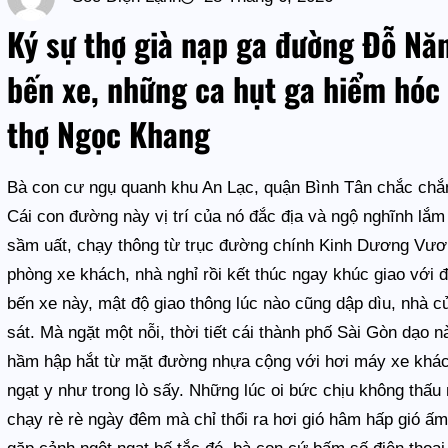
Ký sự thợ già nạp ga đường Đỗ Nă
bến xe, những ca hụt ga hiểm hóc 
thợ Ngọc Khang
Bà con cư ngụ quanh khu An Lạc, quận Bình Tân chắc chắn
Cái con đường này vị trí của nó đắc địa và ngộ nghĩnh lắ
sầm uất, chạy thông từ trục đường chính Kinh Dương Vươ
phòng xe khách, nhà nghỉ rồi kết thúc ngay khúc giao vớ
bến xe này, mật độ giao thông lúc nào cũng dập dìu, nhà 
sát. Mà ngặt một nỗi, thời tiết cái thành phố Sài Gòn dạo n
hầm hập hắt từ mặt đường nhựa cộng với hơi máy xe khách
ngạt y như trong lò sấy. Những lúc oi bức chịu không thấu
chạy rè rè ngày đêm mà chỉ thổi ra hơi gió hâm hấp gió ấm