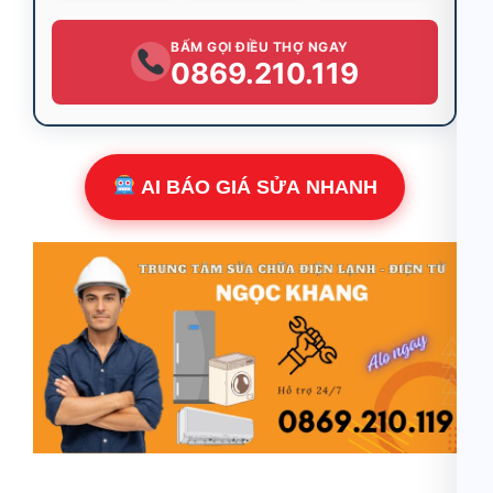
BẤM GỌI ĐIỀU THỢ NGAY
0869.210.119
AI BÁO GIÁ SỬA NHANH