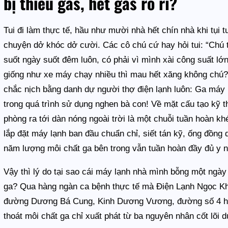
bị thiếu gas, hết gas rò rỉ?
Tui đi làm thực tế, hầu như mười nhà hết chín nhà khi tụi t
chuyện dở khóc dở cười. Các cô chú cứ hay hỏi tui: “Chú t
suốt ngày suốt đêm luôn, có phải vì mình xài công suất lớ
giống như xe máy chạy nhiều thì mau hết xăng không chú?”.
chắc nịch bằng danh dự người thợ điện lạnh luôn: Ga máy
trong quá trình sử dụng nghen bà con! Về mặt cấu tạo kỹ th
phòng ra tới dàn nóng ngoài trời là một chuỗi tuần hoàn kh
lắp đặt máy lạnh ban đầu chuẩn chỉ, siết tán kỹ, ống đồng 
năm lượng môi chất ga bên trong vẫn tuần hoàn đầy đủ y 
Vậy thì lý do tại sao cái máy lạnh nhà mình bỗng một ngày 
ga? Qua hàng ngàn ca bệnh thực tế mà Điện Lạnh Ngọc Kha
đường Dương Bá Cung, Kinh Dương Vương, đường số 4 hay
thoát môi chất ga chỉ xuất phát từ ba nguyên nhân cốt lõi 