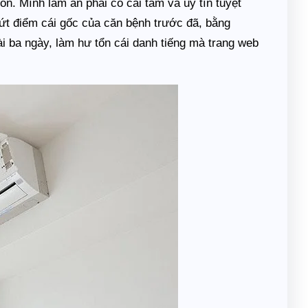
n. Mình làm ăn phải có cái tâm và uy tín tuyệt
 dứt điểm cái gốc của căn bệnh trước đã, bằng
i ba ngày, làm hư tổn cái danh tiếng mà trang web