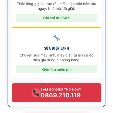
Tháo lồng giặt xịt rửa rêu mốc, cặn bẩn bám lâu
ngày. Khử mùi đồ giặt.
Giá chỉ từ 250K
SỬA ĐIỆN LẠNH
Chuyên sửa máy lạnh, máy giặt, tủ lạnh & đồ
điện gia dụng hư hỏng nặng.
Kiểm tra miễn phí
BẤM GỌI ĐIỀU THỢ NGAY
0869.210.119