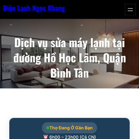
Chuyển
Điện Lạnh Ngọc Khang
đến
phần
nội
Dịch vụ sửa máy lạnh tại
dung
đường Hồ Học Lãm, Quận
Bình Tân
Thợ Đang Ở Gần Bạn
6h00 – 23h00 (Cả CN)