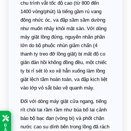
chu trình vắt tốc độ cao (từ 800 đến
1400 vòng/phút) là tiếng gầm rú vang
động nhức óc, va đập sầm sầm dường
như muốn nhảy khỏi mặt sàn. Với dòng
máy giặt lồng đứng, nguyên nhân phần
lớn do bộ phuộc nhún giảm chấn (4
thanh ty treo đỡ lồng giặt) bị mất độ co
giãn đàn hồi không đồng đều, một chiếc
ty bị rỉ sét lò xo xệ hẳn xuống làm lồng
giặt lệch tâm hoàn toàn, va đập kịch liệt
vào lớp vỏ sắt bảo vệ quanh máy.
Đối với dòng máy giặt cửa ngang, tiếng
rít chói tai rầm rầm như búa bổ lại cảnh
báo bộ bạc đạn (vòng bi) và phốt chặn
Đ
nước cao su dính bên trong lồng đã rách
Ặ