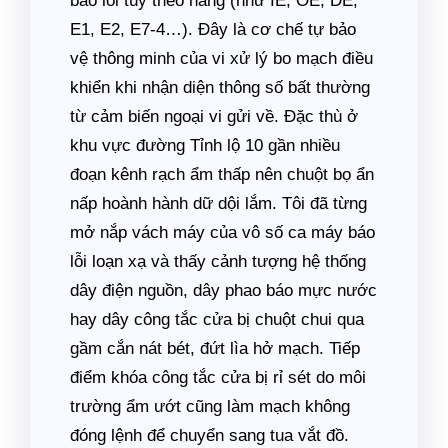
báo lỗi tùy theo hãng (như IE, OE, DE,
E1, E2, E7-4…). Đây là cơ chế tự bảo
vệ thông minh của vi xử lý bo mạch điều
khiển khi nhận diện thông số bất thường
từ cảm biến ngoại vi gửi về. Đặc thù ở
khu vực đường Tỉnh lộ 10 gần nhiều
đoạn kênh rạch ẩm thấp nên chuột bọ ẩn
nấp hoành hành dữ dội lắm. Tôi đã từng
mở nắp vách máy của vô số ca máy báo
lỗi loạn xạ và thấy cảnh tượng hệ thống
dây điện nguồn, dây phao báo mực nước
hay dây công tắc cửa bị chuột chui qua
gầm cắn nát bét, đứt lìa hở mạch. Tiếp
điểm khóa công tắc cửa bị rỉ sét do môi
trường ẩm ướt cũng làm mạch không
đóng lệnh để chuyển sang tua vắt đồ.