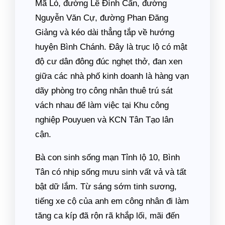
Mã Lò, đường Lê Đình Cẩn, đường
Nguyễn Văn Cự, đường Phan Đăng
Giảng và kéo dài thẳng tắp về hướng
huyện Bình Chánh. Đây là trục lộ có mật
độ cư dân đông đúc nghẹt thở, đan xen
giữa các nhà phố kinh doanh là hàng vạn
dãy phòng trọ công nhân thuê trú sát
vách nhau để làm việc tại Khu công
nghiệp Pouyuen và KCN Tân Tạo lân
cận.
Bà con sinh sống mạn Tỉnh lộ 10, Bình
Tân có nhịp sống mưu sinh vất vả và tất
bật dữ lắm. Từ sáng sớm tinh sương,
tiếng xe cộ của anh em công nhân đi làm
tăng ca kíp đã rộn rã khắp lối, mãi đến