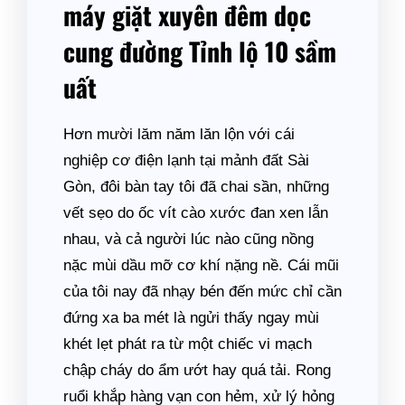
máy giặt xuyên đêm dọc
cung đường Tỉnh lộ 10 sầm
uất
Hơn mười lăm năm lăn lộn với cái
nghiệp cơ điện lạnh tại mảnh đất Sài
Gòn, đôi bàn tay tôi đã chai sần, những
vết sẹo do ốc vít cào xước đan xen lẫn
nhau, và cả người lúc nào cũng nồng
nặc mùi dầu mỡ cơ khí nặng nề. Cái mũi
của tôi nay đã nhạy bén đến mức chỉ cần
đứng xa ba mét là ngửi thấy ngay mùi
khét lẹt phát ra từ một chiếc vi mạch
chập cháy do ẩm ướt hay quá tải. Rong
ruổi khắp hàng vạn con hẻm, xử lý hỏng