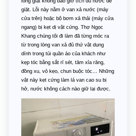
lồng giặt không bao giờ tích đủ nước để
giặt. Lỗi này nằm ở van xả nước (máy
cửa trên) hoặc bộ bơm xả thải (máy cửa
ngang) bị kẹt dị vật cứng. Thợ Ngọc
Khang chúng tôi đi làm đã từng móc ra
từ trong lòng van xả đủ thứ vật dụng
dính trong túi quần áo của khách như
kẹp tóc bằng sắt rỉ sét, tăm xỉa răng,
đồng xu, vỏ kẹo, chun buộc tóc… Những
vật này kẹt cứng làm lá van cao su bị
hở, nước không cách nào giữ lại được.