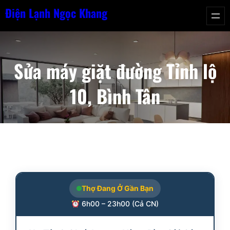
Chuyển
Điện Lạnh Ngọc Khang
đến
phần
nội
Sửa máy giặt đường Tỉnh lộ
dung
10, Bình Tân
Thợ Đang Ở Gần Bạn
6h00 – 23h00 (Cả CN)