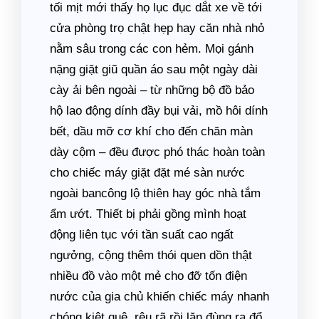
tối mịt mới thấy họ lục đục dắt xe về tới
cửa phòng trọ chật hẹp hay căn nhà nhỏ
nằm sâu trong các con hẻm. Mọi gánh
nặng giặt giũ quần áo sau một ngày dài
cày ải bên ngoài – từ những bộ đồ bảo
hộ lao động dính đầy bụi vải, mồ hôi dính
bết, dầu mỡ cơ khí cho đến chăn màn
dày cộm – đều được phó thác hoàn toàn
cho chiếc máy giặt đặt mé sàn nước
ngoài bancông lộ thiên hay góc nhà tắm
ẩm ướt. Thiết bị phải gồng mình hoạt
động liên tục với tần suất cao ngất
ngưởng, cộng thêm thói quen dồn thật
nhiều đồ vào một mẻ cho đỡ tốn điện
nước của gia chủ khiến chiếc máy nhanh
chóng kiệt quệ, rệu rã rồi lăn đùng ra đổ