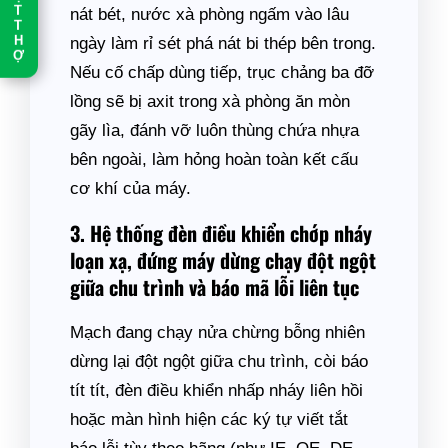
T
nát bét, nước xà phòng ngấm vào lâu
T
H
ngày làm rỉ sét phá nát bi thép bên trong.
Ợ
Nếu cố chấp dùng tiếp, trục chảng ba đỡ
lồng sẽ bị axit trong xà phòng ăn mòn
gãy lìa, đánh vỡ luôn thùng chứa nhựa
bên ngoài, làm hỏng hoàn toàn kết cấu
cơ khí của máy.
3. Hệ thống đèn điều khiển chớp nháy
loạn xạ, đứng máy dừng chạy đột ngột
giữa chu trình và báo mã lỗi liên tục
Mạch đang chạy nửa chừng bỗng nhiên
dừng lại đột ngột giữa chu trình, còi báo
tít tít, đèn điều khiển nhấp nháy liên hồi
hoặc màn hình hiện các ký tự viết tắt