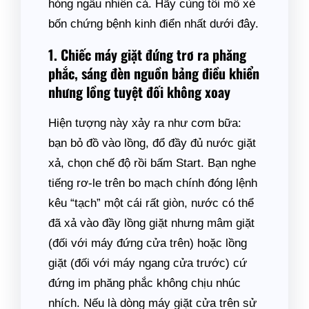
hỏng ngẫu nhiên cả. Hãy cùng tôi mổ xẻ
bốn chứng bệnh kinh điển nhất dưới đây.
1. Chiếc máy giặt đứng trơ ra phăng
phắc, sáng đèn nguồn bảng điều khiển
nhưng lồng tuyệt đối không xoay
Hiện tượng này xảy ra như cơm bữa:
bạn bỏ đồ vào lồng, đổ đầy đủ nước giặt
xả, chọn chế độ rồi bấm Start. Bạn nghe
tiếng rơ-le trên bo mạch chính đóng lệnh
kêu “tạch” một cái rất giòn, nước có thể
đã xả vào đầy lồng giặt nhưng mâm giặt
(đối với máy đứng cửa trên) hoặc lồng
giặt (đối với máy ngang cửa trước) cứ
đứng im phăng phắc không chịu nhúc
nhích. Nếu là dòng máy giặt cửa trên sử