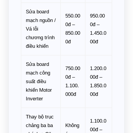
Sửa board
550.00
950.00
mạch nguồn /
0đ –
0đ –
Vá lỗi
850.00
1.450.0
chương trình
0đ
00đ
điều khiển
Sửa board
750.00
1.200.0
mạch công
0đ –
00đ –
suất điều
1.100.
1.850.0
khiển Motor
000đ
00đ
Inverter
Thay bộ trục
1.100.0
chảng ba ba
Không
00đ –