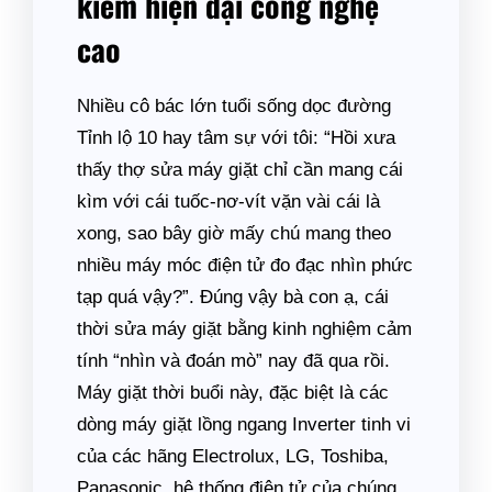
kiểm hiện đại công nghệ
cao
Nhiều cô bác lớn tuổi sống dọc đường
Tỉnh lộ 10 hay tâm sự với tôi: “Hồi xưa
thấy thợ sửa máy giặt chỉ cần mang cái
kìm với cái tuốc-nơ-vít vặn vài cái là
xong, sao bây giờ mấy chú mang theo
nhiều máy móc điện tử đo đạc nhìn phức
tạp quá vậy?”. Đúng vậy bà con ạ, cái
thời sửa máy giặt bằng kinh nghiệm cảm
tính “nhìn và đoán mò” nay đã qua rồi.
Máy giặt thời buổi này, đặc biệt là các
dòng máy giặt lồng ngang Inverter tinh vi
của các hãng Electrolux, LG, Toshiba,
Panasonic, hệ thống điện tử của chúng