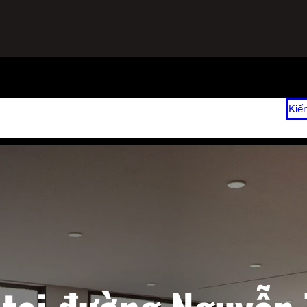
ạnh
Sửa Tủ Lạnh Tại Nhà
Vệ Sinh Máy Lạnh Hết Bao Nhiêu Tiền?
Kiế
 2026
Giá Sửa Máy Lạnh Tại Nhà TPHCM