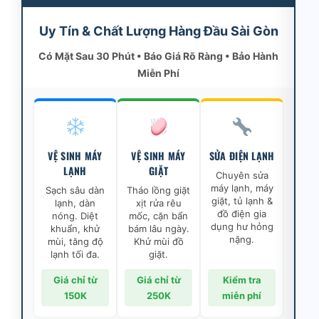
Uy Tín & Chất Lượng Hàng Đầu Sài Gòn
Có Mặt Sau 30 Phút • Báo Giá Rõ Ràng • Bảo Hành
Miễn Phí
VỆ SINH MÁY
VỆ SINH MÁY
SỬA ĐIỆN LẠNH
LẠNH
GIẶT
Chuyên sửa
máy lạnh, máy
Sạch sâu dàn
Tháo lồng giặt
giặt, tủ lạnh &
lạnh, dàn
xịt rửa rêu
đồ điện gia
nóng. Diệt
mốc, cặn bẩn
dụng hư hỏng
khuẩn, khử
bám lâu ngày.
nặng.
mùi, tăng độ
Khử mùi đồ
lạnh tối đa.
giặt.
Giá chỉ từ
Giá chỉ từ
Kiểm tra
150K
250K
miễn phí