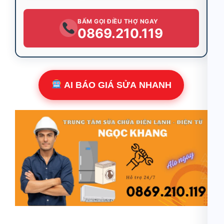
BẤM GỌI ĐIỀU THỢ NGAY
0869.210.119
AI BÁO GIÁ SỬA NHANH