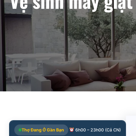
Vệ sinh máy giặ
Thợ Đang Ở Gần Bạn
6h00 – 23h00 (Cả CN)