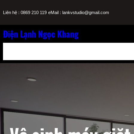
Chuyển
/
Liên hệ : 0869 210 119
eMail : lankvstudio@gmail.com
đến
phần
nội
Điện Lạnh Ngọc Khang
dung
Bảng Giá Nạp Gas Máy Lạnh TPHCM
Sửa Máy Lọc Nước Nóng L
Sửa Máy Lạnh Chảy Nước Giá Bao Nhiêu? Bảng Giá Ngọc Khang