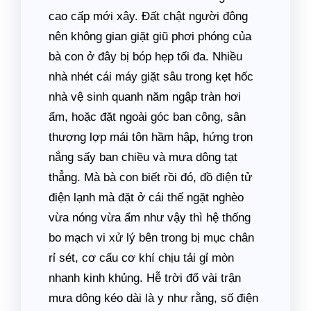
cao cấp mới xây. Đất chật người đông
nên không gian giặt giũ phơi phóng của
bà con ở đây bị bóp hẹp tối đa. Nhiều
nhà nhét cái máy giặt sâu trong kẹt hốc
nhà vệ sinh quanh năm ngập tràn hơi
ẩm, hoặc đặt ngoài góc ban công, sân
thượng lợp mái tôn hầm hập, hứng trọn
nắng sấy ban chiều và mưa dông tạt
thẳng. Mà bà con biết rồi đó, đồ điện tử
điện lạnh mà đặt ở cái thế ngặt nghèo
vừa nóng vừa ẩm như vậy thì hệ thống
bo mạch vi xử lý bên trong bị mục chân
rỉ sét, cơ cấu cơ khí chịu tải gỉ mòn
nhanh kinh khủng. Hễ trời đổ vài trận
mưa dông kéo dài là y như rằng, số điện