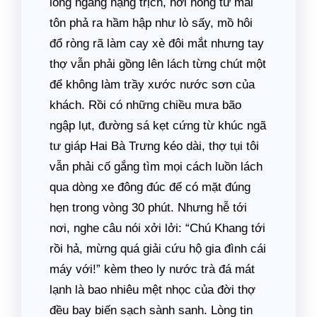
lồng ngang nặng trịch, hơi nóng từ mái
tôn phả ra hầm hập như lò sấy, mồ hôi
đổ ròng rã làm cay xè đôi mắt nhưng tay
thợ vẫn phải gồng lên lách từng chút một
để không làm trầy xước nước sơn của
khách. Rồi có những chiều mưa bão
ngập lụt, đường sá kẹt cứng từ khúc ngã
tư giáp Hai Bà Trưng kéo dài, thợ tụi tôi
vẫn phải cố gắng tìm mọi cách luồn lách
qua dòng xe đông đúc để có mặt đúng
hẹn trong vòng 30 phút. Nhưng hễ tới
nơi, nghe câu nói xởi lởi: “Chú Khang tới
rồi hả, mừng quá giải cứu hộ gia đình cái
máy với!” kèm theo ly nước trà đá mát
lạnh là bao nhiêu mệt nhọc của đời thợ
đều bay biến sạch sành sanh. Lòng tin