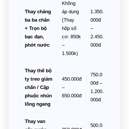
Không
Thay chảng
áp dụng
1.350.
ba ba chân
(Thay
000đ
+ Trọn bộ
hộp số
–
bạc đạn,
cơ: 850k
2.450.
phớt nước
–
000đ
1.500k)
Thay thế bộ
750.0
ty treo giảm
450.000đ
00đ –
chấn / Cặp
–
1.200.
phuộc nhún
650.000đ
000đ
lồng ngang
Thay van
500.0