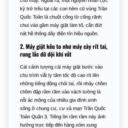
cho máy. Ngoài ra, một nguyên nhân cực
kỳ trớ trêu tại các con hẻm cũ vùng Trần
Quốc Toản là chuột cống từ cống rãnh
chui vào gầm máy giặt làm tổ, cắn đứt
nát hệ thống dây điện tín hiệu nguồn.
2. Máy giặt kêu to như máy cày rít tai,
rung lắc dữ dội khi vắt
Cái cảnh tượng cái máy giặt bước vào
chu trình vắt ly tâm tốc độ cao rít lên
những tiếng động chói tai, rồi nhảy chồm
chồm đập rầm rầm vào vách tường là
nỗi ác mộng của nhiều gia đình sinh
sống ở chung cư, cư xá mạn Trần Quốc
Toản Quận 3. Tiếng ồn rầm rầm này ảnh
hưởng trực tiếp đến hàng xóm xung