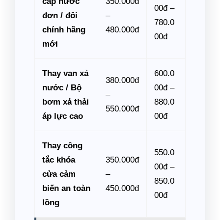
cấp nước
350.000đ
00đ –
đơn / đôi
–
780.0
chính hãng
480.000đ
00đ
mới
Thay van xả
600.0
380.000đ
nước / Bộ
00đ –
–
bơm xả thải
880.0
550.000đ
áp lực cao
00đ
Thay công
550.0
tắc khóa
350.000đ
00đ –
cửa cảm
–
850.0
biến an toàn
450.000đ
00đ
lồng