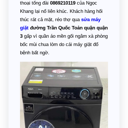
thoại tổng đài
0869210119
của Ngọc
Khang lại nổ liên khúc. Khách hàng hối
thúc rát cả mặt, réo thợ qua
sửa máy
giặt
đường Trần Quốc Toản quận quận
3
gấp vì quần áo mền gối ngâm xà phòng
bốc mùi chua lòm do cái máy giặt đổ
bệnh bất ngờ.