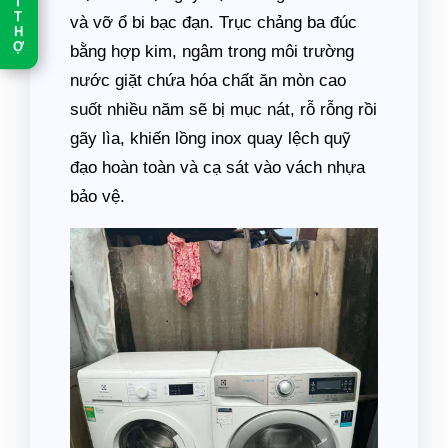
T
T
và vỡ ổ bi bạc đạn. Trục chảng ba đúc
H
Ợ
bằng hợp kim, ngâm trong môi trường
nước giặt chứa hóa chất ăn mòn cao
suốt nhiều năm sẽ bị mục nát, rỗ rỗng rồi
gãy lìa, khiến lồng inox quay lệch quỹ
đạo hoàn toàn và cạ sát vào vách nhựa
bảo vệ.