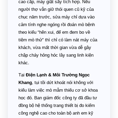
cao cấp, máy giặt sấy tích hợp. Nếu
người thợ vẫn giữ thói quen cũ kỹ của
chục năm trước, sửa máy chỉ dựa vào
cảm tính nghe ngóng rồi đoán mò bệnh
theo kiểu “hên xui, để em đem bo về
tiệm mò thử” thì chỉ có làm nát máy của
khách, vừa mất thời gian vừa dễ gây
chập cháy hỏng hóc lây sang linh kiện
khác.
Tại
Điện Lạnh & Môi Trường Ngọc
Khang
, tụi tôi dứt khoát nói không với
kiểu làm việc mò mẫm thiếu cơ sở khoa
học đó. Ban giám đốc công ty đã đầu tư
đồng bộ hệ thống trang thiết bị đo kiểm
công nghệ cao cho toàn bộ anh em kỹ