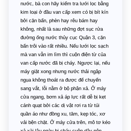
nước, bà con hãy kiểm tra lưới lọc bằng
kim loại ở đầu van cấp xem có bị bít kín
bởi cặn bẩn, phèn hay rêu bám hay
không, nhất là sau những đợt sục rửa
đường ống nước thủy cục Quận 3, cặn
bẩn trôi vào rất nhiều. Nếu lưới lọc sạch
mà van vẫn im lìm thì cuộn điện từ của
van cấp nước đã bị cháy. Ngược lại, nếu
máy giặt xong nhưng nước thải ngập
ngụa không thoát ra được để chuyển
sang vắt, lỗi nằm ở bộ phận xả. Ở máy
cửa ngang, bơm xả áp lực rất dễ bị kẹt
cánh quạt bởi các dị vật rơi ra từ túi
quần áo như đồng xu, tăm, kẹp tóc, xơ
vải bện chặt. Ở máy cửa trên, mô tơ kéo
xả xài lâu ngày bị cháy cuộn dây nên