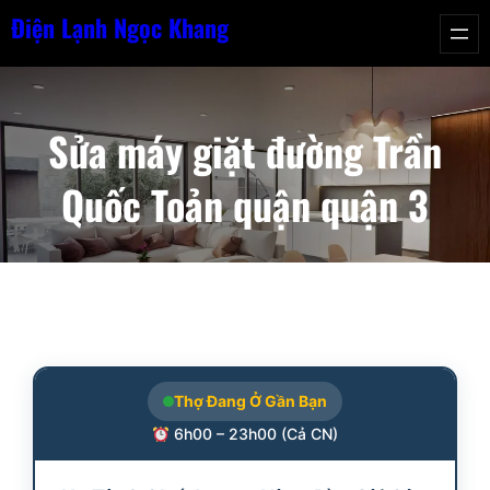
Chuyển
Điện Lạnh Ngọc Khang
đến
phần
nội
Sửa máy giặt đường Trần
dung
Quốc Toản quận quận 3
Thợ Đang Ở Gần Bạn
6h00 – 23h00 (Cả CN)