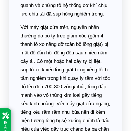
quanh và chứng tỏ hệ thống cơ khí chịu
lực chịu tải đã sụp hỏng nghiêm trọng.
Với máy giặt cửa trên, nguyên nhân
thường do bộ ty treo giảm xóc (gồm 4
thanh lò xo nâng đỡ toàn bộ lồng giặt) bị
mất độ đàn hồi đồng đều sau nhiều năm
cày ải. Có một hoặc hai cây ty bị liệt,
sụp lò xo khiến lồng giặt bị nghiêng lệch
tâm nghiêm trọng khi quay ly tâm với tốc
độ lên đến 700-800 vòng/phút, lồng đập
mạnh vào vỏ thùng kim loại gây tiếng
kêu kinh hoàng. Với máy giặt cửa ngang,
tiếng kêu rầm rầm như búa nện đi kèm
hiện tượng lồng bị sệ xuống chính là dấu
Đ
Ặ
hiệu của việc gãy trục chảng ba ba chân