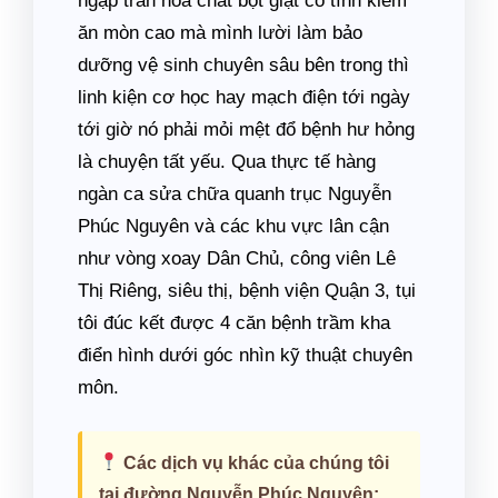
ngập tràn hóa chất bột giặt có tính kiềm
ăn mòn cao mà mình lười làm bảo
dưỡng vệ sinh chuyên sâu bên trong thì
linh kiện cơ học hay mạch điện tới ngày
tới giờ nó phải mỏi mệt đổ bệnh hư hỏng
là chuyện tất yếu. Qua thực tế hàng
ngàn ca sửa chữa quanh trục Nguyễn
Phúc Nguyên và các khu vực lân cận
như vòng xoay Dân Chủ, công viên Lê
Thị Riêng, siêu thị, bệnh viện Quận 3, tụi
tôi đúc kết được 4 căn bệnh trầm kha
điển hình dưới góc nhìn kỹ thuật chuyên
môn.
Các dịch vụ khác của chúng tôi
tại đường Nguyễn Phúc Nguyên: