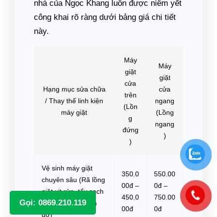
nhà của Ngọc Khang luôn được niêm yết
công khai rõ ràng dưới bảng giá chi tiết
này.
Máy
Máy
giặt
giặt
cửa
Hạng mục sửa chữa
cửa
trên
/ Thay thế linh kiện
ngang
(Lồn
máy giặt
(Lồng
g
ngang
đứng
)
)
Vệ sinh máy giặt
350.0
550.00
chuyên sâu (Rã lồng
00đ –
0đ –
giặt xịt rửa, tẩy sạch
450.0
750.00
Gọi: 0869.210.119
nấm mốc bẩn cặn
00đ
0đ
dơ)