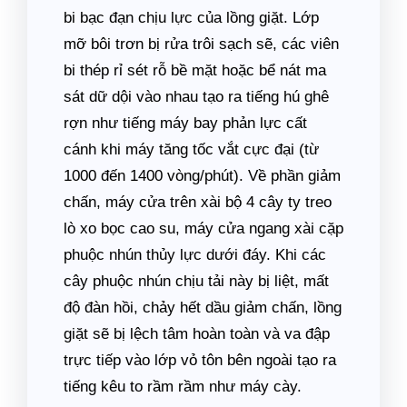
bi bạc đạn chịu lực của lồng giặt. Lớp
mỡ bôi trơn bị rửa trôi sạch sẽ, các viên
bi thép rỉ sét rỗ bề mặt hoặc bể nát ma
sát dữ dội vào nhau tạo ra tiếng hú ghê
rợn như tiếng máy bay phản lực cất
cánh khi máy tăng tốc vắt cực đại (từ
1000 đến 1400 vòng/phút). Về phần giảm
chấn, máy cửa trên xài bộ 4 cây ty treo
lò xo bọc cao su, máy cửa ngang xài cặp
phuộc nhún thủy lực dưới đáy. Khi các
cây phuộc nhún chịu tải này bị liệt, mất
độ đàn hồi, chảy hết dầu giảm chấn, lồng
giặt sẽ bị lệch tâm hoàn toàn và va đập
trực tiếp vào lớp vỏ tôn bên ngoài tạo ra
tiếng kêu to rầm rầm như máy cày.