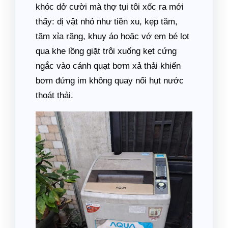
khóc dở cười mà thợ tụi tôi xốc ra mới
thấy: dị vật nhỏ như tiền xu, kẹp tăm,
tăm xỉa răng, khuy áo hoặc vớ em bé lọt
qua khe lồng giặt trôi xuống kẹt cứng
ngắc vào cánh quạt bơm xả thải khiến
bơm đứng im không quay nổi hụt nước
thoát thải.