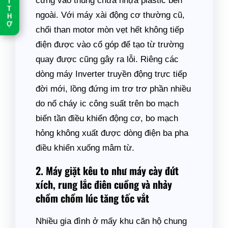
cứng vào thùng chứa nhựa plastic bên
T
T
ngoài. Với máy xài động cơ thường cũ,
H
Ợ
chổi than motor mòn vẹt hết không tiếp
điện được vào cổ góp để tạo từ trường
quay được cũng gây ra lỗi. Riêng các
dòng máy Inverter truyền động trực tiếp
đời mới, lồng đứng im trơ trơ phần nhiều
do nổ cháy ic công suất trên bo mạch
biến tần điều khiển động cơ, bo mạch
hỏng không xuất được dòng điện ba pha
điều khiển xuống mâm từ.
2. Máy giặt kêu to như máy cày đứt
xích, rung lắc điên cuồng và nhảy
chồm chồm lúc tăng tốc vắt
Nhiều gia đình ở mấy khu căn hộ chung