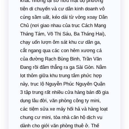
khác nhưng lại sở hữu mật độ phương
tiện di chuyển và cư dân kinh doanh vô
cùng sầm uất, kéo dài từ vòng xoay Dân
Chủ (nơi giao nhau của trục Cách Mạng
Tháng Tám, Võ Thị Sáu, Ba Tháng Hai),
chạy uốn lượn ôm sát khu cư dân ga,
cắt ngang qua các con hẻm xương cá
của đường Rạch Bùng Binh, Trần Văn
Đang rồi đâm thẳng ra ga Sài Gòn. Nằm
lọt thỏm giữa khu trung tâm phức hợp
này, trục lộ Nguyễn Phúc Nguyên Quận
3 tập trung rất nhiều cửa hàng bán đồ gia
dụng lâu đời, văn phòng công ty mini,
các tiệm sửa xe máy hối hả và hàng loạt
chung cư mini, tòa nhà căn hộ dịch vụ
dành cho giới văn phòng thuê ở. Thế