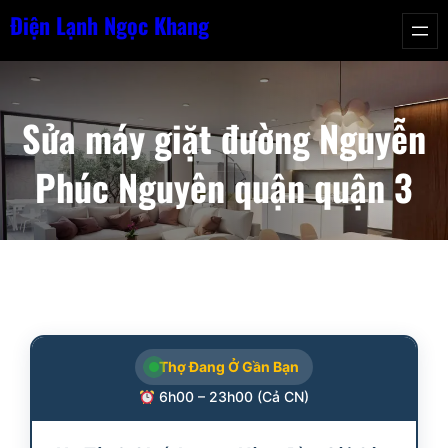
Chuyển
Điện Lạnh Ngọc Khang
đến
phần
nội
Sửa máy giặt đường Nguyễn
dung
Phúc Nguyên quận quận 3
Thợ Đang Ở Gần Bạn
6h00 – 23h00 (Cả CN)