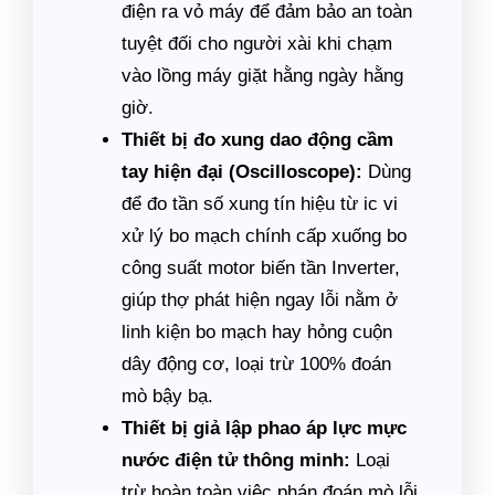
điện ra vỏ máy để đảm bảo an toàn
tuyệt đối cho người xài khi chạm
vào lồng máy giặt hằng ngày hằng
giờ.
Thiết bị đo xung dao động cầm
tay hiện đại (Oscilloscope):
Dùng
để đo tần số xung tín hiệu từ ic vi
xử lý bo mạch chính cấp xuống bo
công suất motor biến tần Inverter,
giúp thợ phát hiện ngay lỗi nằm ở
linh kiện bo mạch hay hỏng cuộn
dây động cơ, loại trừ 100% đoán
mò bậy bạ.
Thiết bị giả lập phao áp lực mực
nước điện tử thông minh:
Loại
trừ hoàn toàn việc phán đoán mò lỗi