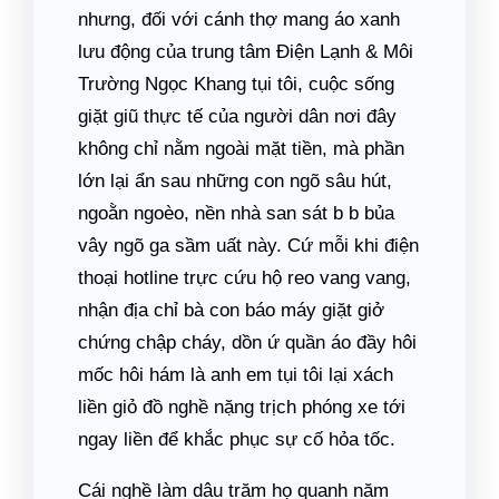
nhưng, đối với cánh thợ mang áo xanh
lưu động của trung tâm Điện Lạnh & Môi
Trường Ngọc Khang tụi tôi, cuộc sống
giặt giũ thực tế của người dân nơi đây
không chỉ nằm ngoài mặt tiền, mà phần
lớn lại ẩn sau những con ngõ sâu hút,
ngoằn ngoèo, nền nhà san sát b b bủa
vây ngõ ga sầm uất này. Cứ mỗi khi điện
thoại hotline trực cứu hộ reo vang vang,
nhận địa chỉ bà con báo máy giặt giở
chứng chập cháy, dồn ứ quần áo đầy hôi
mốc hôi hám là anh em tụi tôi lại xách
liền giỏ đồ nghề nặng trịch phóng xe tới
ngay liền để khắc phục sự cố hỏa tốc.
Cái nghề làm dâu trăm họ quanh năm