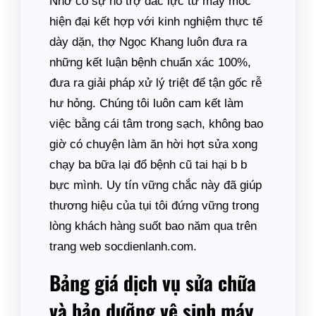
Nhờ có sự hỗ trợ đắc lực từ máy móc
hiện đại kết hợp với kinh nghiệm thực tế
dày dặn, thợ Ngọc Khang luôn đưa ra
những kết luận bệnh chuẩn xác 100%,
đưa ra giải pháp xử lý triệt để tận gốc rễ
hư hỏng. Chúng tôi luôn cam kết làm
việc bằng cái tâm trong sạch, không bao
giờ có chuyện làm ăn hời hợt sửa xong
chạy ba bữa lại đổ bệnh cũ tai hại b b
bực mình. Uy tín vững chắc này đã giúp
thương hiệu của tụi tôi đứng vững trong
lòng khách hàng suốt bao năm qua trên
trang web socdienlanh.com.
Bảng giá dịch vụ sửa chữa
và bảo dưỡng vệ sinh máy