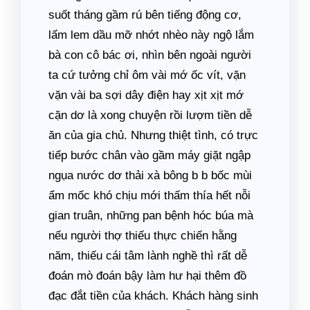
suốt tháng gầm rú bên tiếng động cơ,
lấm lem dầu mỡ nhớt nhèo này ngộ lắm
bà con cô bác ơi, nhìn bên ngoài người
ta cứ tưởng chỉ ôm vài mớ ốc vít, vặn
vặn vài ba sợi dây điện hay xịt xịt mớ
cặn dơ là xong chuyện rồi lượm tiền dễ
ăn của gia chủ. Nhưng thiệt tình, có trực
tiếp bước chân vào gầm máy giặt ngập
ngụa nước dơ thải xà bông b b bốc mùi
ẩm mốc khó chịu mới thấm thía hết nỗi
gian truân, những pan bệnh hóc búa mà
nếu người thợ thiếu thực chiến hằng
năm, thiếu cái tâm lành nghề thì rất dễ
đoán mò đoán bậy làm hư hại thêm đồ
đạc đắt tiền của khách. Khách hàng sinh