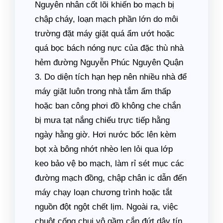
Nguyên nhân cốt lõi khiến bo mạch bị
chập cháy, loạn mạch phần lớn do môi
trường đặt máy giặt quá ẩm ướt hoặc
quá bọc bách nóng nực của đặc thù nhà
hẻm đường Nguyễn Phúc Nguyên Quận
3. Do diện tích hạn hẹp nên nhiều nhà để
máy giặt luôn trong nhà tắm ẩm thấp
hoặc ban công phơi đồ không che chắn
bị mưa tạt nắng chiếu trực tiếp hằng
ngày hằng giờ. Hơi nước bốc lên kèm
bọt xà bông nhớt nhèo len lỏi qua lớp
keo bảo vệ bo mạch, làm rỉ sét mục các
đường mạch đồng, chập chân ic dẫn đến
máy chạy loạn chương trình hoặc tắt
nguồn đột ngột chết lịm. Ngoài ra, việc
chuột cống chui vô gầm cắn đứt dây tín