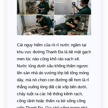
Cái nguy hiểm của rò rỉ nước ngầm tại
khu vực đường Thanh Đa là bề mặt gạch
men lúc nào cũng khô ráo sạch sẽ.
Nước lủng dưới sâu không thấm ngược
lên sàn nhà do vướng lớp bê tông móng
dày, mà nó chọn con đường dễ hơn là rỉ
thẳng xuống lòng đất cát xốp bên dưới,
chảy tuột ra các hệ thống kênh rạch,
cống rãnh hoặc thấm ra bờ sông công
viên Thanh Đa. Gia chủ sống trong nhà