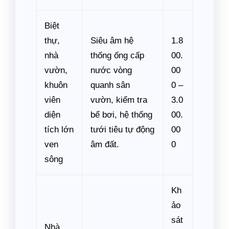
Biệt
thự,
Siêu âm hệ
1.8
nhà
thống ống cấp
00.
vườn,
nước vòng
00
khuôn
quanh sân
0 –
viên
vườn, kiểm tra
3.0
diện
bể bơi, hệ thống
00.
tích lớn
tưới tiêu tự động
00
ven
âm đất.
0
sông
Kh
ảo
sát
Nhà