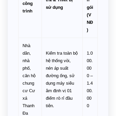
công
sử dụng
gói
trình
(V
NĐ
)
Nhà
dân,
Kiểm tra toàn bộ
1.0
nhà
hệ thống vòi,
00.
phố,
nén áp suất
00
căn hộ
đường ống, sử
0 –
chung
dụng máy siêu
1.4
cư Cư
âm định vị 01
00.
xá
điểm rò rỉ đầu
00
Thanh
tiên.
0
Đa