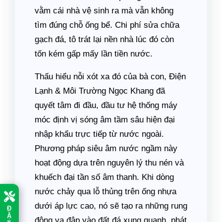
vằm cái nhà vệ sinh ra mà vẫn không
tìm đúng chỗ ống bể. Chi phí sửa chữa
gạch đá, tô trát lại nền nhà lúc đó còn
tốn kém gấp mấy lần tiền nước.
Thấu hiểu nỗi xót xa đó của bà con, Điện
Lạnh & Môi Trường Ngọc Khang đã
quyết tâm đi đầu, đầu tư hệ thống máy
móc định vị sóng âm tầm sâu hiện đại
nhập khẩu trực tiếp từ nước ngoài.
Phương pháp siêu âm nước ngầm này
hoạt động dựa trên nguyên lý thu nén và
khuếch đại tần số âm thanh. Khi dòng
nước chảy qua lỗ thủng trên ống nhựa
dưới áp lực cao, nó sẽ tạo ra những rung
Đ
Ặ
động va đập vào đất đá xung quanh, phát