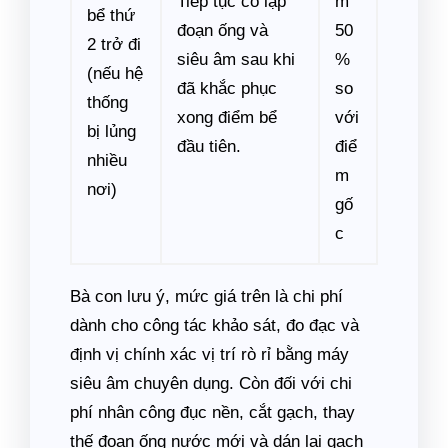
Tiếp tục cô lập
m
bể thứ
đoạn ống và
50
2 trở đi
siêu âm sau khi
%
(nếu hệ
đã khắc phục
so
thống
xong điểm bể
với
bị lủng
đầu tiên.
điể
nhiều
m
nơi)
gố
c
Bà con lưu ý, mức giá trên là chi phí
dành cho công tác khảo sát, đo đạc và
định vị chính xác vị trí rò rỉ bằng máy
siêu âm chuyên dụng. Còn đối với chi
phí nhân công đục nền, cắt gạch, thay
thế đoạn ống nước mới và dán lại gạch