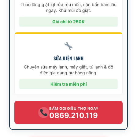
Tháo lồng giặt xịt rửa rêu mốc, cặn bẩn bám lâu
ngày. Khử mùi đồ giặt.
Giá chỉ từ 250K
SỬA ĐIỆN LẠNH
Chuyên sửa máy lạnh, máy giặt, tủ lạnh & đồ
điện gia dụng hư hỏng nặng.
Kiểm tra miễn phí
BẤM GỌI ĐIỀU THỢ NGAY
0869.210.119