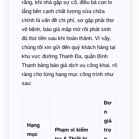
rằng, khi nhà gặp sự cố, điều bà con lo
lắng bên cạnh chất lượng sửa chữa
chính là vấn đề chi phí, sợ gặp phải thợ
vẽ bệnh, báo giá mập mờ rồi phát sinh
đủ thứ tiền sau khi hoàn thành. Vì vậy,
chúng tôi xin gửi đến quý khách hàng tại
khu vực đường Thanh Đa, quận Bình
Thạnh bảng báo giá dịch vụ công khai, rõ
ràng cho từng hạng mục công trình như
sau:
Đơ
n
giá
Hạng
Phạm vi kiểm
trọ
mục
tra & Thiết bị
n