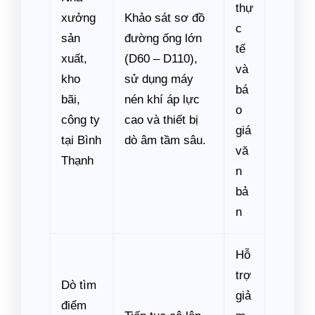
thự
xưởng
Khảo sát sơ đồ
c
sản
đường ống lớn
tế
xuất,
(D60 – D110),
và
kho
sử dụng máy
bá
bãi,
nén khí áp lực
o
công ty
cao và thiết bị
giá
tại Bình
dò âm tầm sâu.
vă
Thạnh
n
bả
n
Hỗ
trợ
Dò tìm
giả
điểm