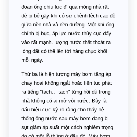
đoạn ống chịu lực đi qua móng nhà rất
dễ bị bẻ gãy khi có sự chênh lệch cao độ
giữa nền nhà và nền đường. Một khi ống
chính bị bục, áp lực nước thủy cục đẩy
vào rất mạnh, lượng nước thất thoát ra
lòng đất có thể lên tới hàng chục khối
mỗi ngày.
Thứ ba là hiện tượng máy bơm tăng áp
chạy hoài không ngắt hoặc liên tục phát
ra tiếng “tạch… tạch” từng hồi dù trong
nhà không có ai mở vòi nước. Đây là
dấu hiệu cực kỳ rõ ràng cho thấy hệ
thống ống nước sau máy bơm đang bị
sụt giảm áp suất một cách nghiêm trọng
do có một lỗ thủng ở đâu đó. Máy bơm