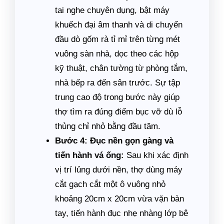
tai nghe chuyên dụng, bật máy
khuếch đại âm thanh và di chuyển
đầu dò gốm rà tỉ mỉ trên từng mét
vuông sàn nhà, dọc theo các hộp
kỹ thuật, chân tường từ phòng tắm,
nhà bếp ra đến sân trước. Sự tập
trung cao độ trong bước này giúp
thợ tìm ra đúng điểm bục vỡ dù lỗ
thủng chỉ nhỏ bằng đầu tăm.
Bước 4: Đục nền gọn gàng và
tiến hành vá ống:
Sau khi xác định
vị trí lủng dưới nền, thợ dùng máy
cắt gạch cắt một ô vuông nhỏ
khoảng 20cm x 20cm vừa vặn bàn
tay, tiến hành đục nhẹ nhàng lớp bê