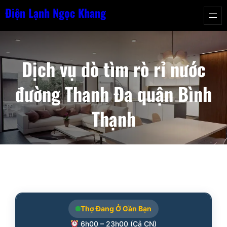
Chuyển
Điện Lạnh Ngọc Khang
đến
phần
nội
Dịch vụ dò tìm rò rỉ nước
dung
đường Thanh Đa quận Bình
Thạnh
Thợ Đang Ở Gần Bạn
6h00 – 23h00 (Cả CN)