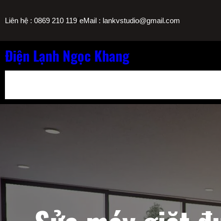
Chuyển
/
Liên hệ : 0869 210 119
eMail : lankvstudio@gmail.com
đến
phần
nội
Điện Lạnh Ngọc Khang
dung
Bảng Giá Nạp Gas Máy Lạnh TPHCM
Sửa Máy Lọc Nước Nóng L
Sửa Máy Lạnh Chảy Nước Giá Bao Nhiêu? Bảng Giá Ngọc Khang