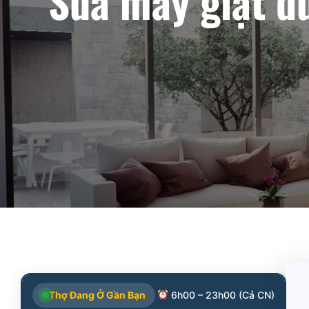
Sửa máy giặt đ
Thợ Đang Ở Gần Bạn
6h00 – 23h00 (Cả CN)