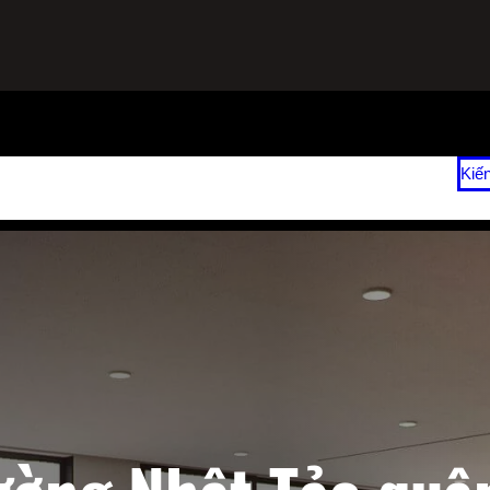
ạnh
Sửa Tủ Lạnh Tại Nhà
Vệ Sinh Máy Lạnh Hết Bao Nhiêu Tiền?
Kiế
 2026
Giá Sửa Máy Lạnh Tại Nhà TPHCM