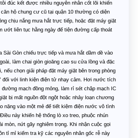
tôi đúc kết được nhiều nguyên nhân cốt lõi khiến
c căn hộ chung cư cũ tại quận 10 thường có diện
công chịu nắng mưa hắt trực tiếp, hoặc đặt máy giặt
ẩm ướt liên tục hằng ngày để tiện đường cấp thoát
a Sài Gòn chiếu trực tiếp và mưa hắt dầm dề vào
oài, làm chai giòn gioăng cao su cửa lồng và đặc
, nếu chọn giải pháp đặt máy giặt bên trong phòng
” đối với linh kiện điện tử nhạy cảm. Hơi nước tích
ác đường mạch đồng mỏng, làm rỉ sét chập mạch IC
 giặt bị mất nguồn đột ngột hoặc nhảy loạn chương
n áo nặng vào một mẻ để tiết kiệm điện nước vô tình
Điều này khiến hệ thống lò xo treo, phuộc nhún
ài mòn, nứt gãy nghiêm trọng. Khi nhận cuộc gọi
n tỉ mỉ kiểm tra kỹ các nguyên nhân gốc rễ này