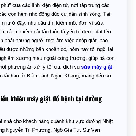
hủ” của các linh kiện điện tử, nơi tập trung các
 các con hẻm nhỏ đông đúc cư dân sinh sống. Tại
g như ở đây, nhu cầu tìm kiếm một đơn vị sửa
 trách nhiệm dài lâu luôn là yếu tố được đặt lên
p phải những người thợ làm việc chộp giật, báo
ểu được những băn khoăn đó, hôm nay tôi ngồi lại
i nghiệm xương máu ngoài công trường, giúp bà con
 một phương án xử lý tối ưu: dịch vụ
sửa máy giặt
m
dài hạn từ Điện Lạnh Ngọc Khang, mang đến sự
iển khiến máy giặt đổ bệnh tại đường
t tại nhà cho khách hàng quanh khu vực đường Nhật
ờng Nguyễn Tri Phương, Ngô Gia Tự, Sư Vạn