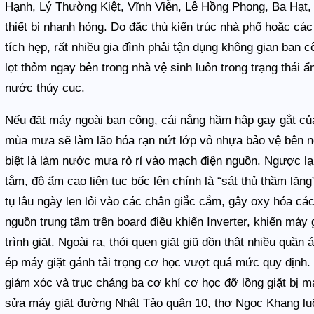
Hạnh, Lý Thường Kiệt, Vĩnh Viễn, Lê Hồng Phong, Ba Hạt, 
thiết bị nhanh hỏng. Do đặc thù kiến trúc nhà phố hoặc cá
tích hẹp, rất nhiều gia đình phải tận dụng không gian ban 
lọt thỏm ngay bên trong nhà vệ sinh luôn trong trạng thái 
nước thủy cục.
Nếu đặt máy ngoài ban công, cái nắng hầm hập gay gắt củ
mùa mưa sẽ làm lão hóa rạn nứt lớp vỏ nhựa bảo vệ bên ng
biệt là làm nước mưa rò rỉ vào mạch điện nguồn. Ngược lại
tắm, độ ẩm cao liên tục bốc lên chính là “sát thủ thầm lặng
tụ lâu ngày len lỏi vào các chân giắc cắm, gây oxy hóa c
nguồn trung tâm trên board điều khiển Inverter, khiến máy
trình giặt. Ngoài ra, thói quen giặt giũ dồn thật nhiều quầ
ép máy giặt gánh tải trọng cơ học vượt quá mức quy định. 
giảm xóc và trục chảng ba cơ khí cơ học đỡ lồng giặt bị m
sửa máy giặt đường Nhật Tảo quận 10, thợ Ngọc Khang luô