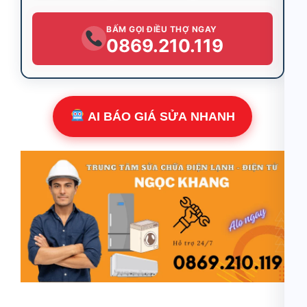
BẤM GỌI ĐIỀU THỢ NGAY
0869.210.119
AI BÁO GIÁ SỬA NHANH