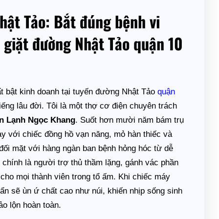
Nhật Tảo: Bắt đúng bệnh vi
 giặt đường Nhật Tảo quận 10
ất bật kinh doanh tại tuyến đường Nhật Tảo
quận
ng lâu đời. Tôi là một thợ cơ điện chuyên trách
n Lạnh Ngọc Khang
. Suốt hơn mười năm bám trụ
y với chiếc đồng hồ vạn năng, mỏ hàn thiếc và
à, đối mặt với hàng ngàn ban bệnh hỏng hóc từ dễ
t chính là người trợ thủ thầm lặng, gánh vác phần
 cho mọi thành viên trong tổ ấm. Khi chiếc máy
ẩn sẽ ùn ứ chất cao như núi, khiến nhịp sống sinh
đảo lộn hoàn toàn.