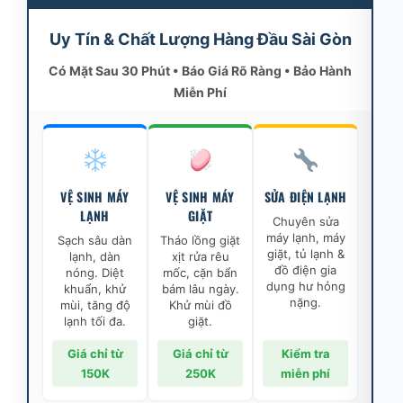
Uy Tín & Chất Lượng Hàng Đầu Sài Gòn
Có Mặt Sau 30 Phút • Báo Giá Rõ Ràng • Bảo Hành
Miễn Phí
VỆ SINH MÁY
VỆ SINH MÁY
SỬA ĐIỆN LẠNH
LẠNH
GIẶT
Chuyên sửa
máy lạnh, máy
Sạch sâu dàn
Tháo lồng giặt
giặt, tủ lạnh &
lạnh, dàn
xịt rửa rêu
đồ điện gia
nóng. Diệt
mốc, cặn bẩn
dụng hư hỏng
khuẩn, khử
bám lâu ngày.
nặng.
mùi, tăng độ
Khử mùi đồ
lạnh tối đa.
giặt.
Giá chỉ từ
Giá chỉ từ
Kiểm tra
150K
250K
miễn phí