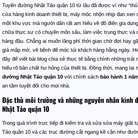
Tuyến đường Nhật Tảo quận 10 từ lâu đã được ví như “thủ p
cửa hàng kinh doanh thiết bị, máy móc nhộn nhịp đan xen
một khu vực mà người dân rất am hiểu về đồ điện gia dụn
chữa thực sự có chuyên môn sâu, làm việc trung thực và có
hàng đầu. Chẳng ai muốn lãng phí thời gian chờ đợi hay gặ
giá mập mờ, vẽ bệnh để móc túi khách hàng hằng ngày. Hi
đây để viết bài blog chia sẻ thực tế bằng chính những trả
hiểu rõ bản chất hư hỏng của thiết bị. Đồng thời, mang lại
đường Nhật Tảo quận 10
với chính sách
bảo hành 1 nă
an tâm tuyệt đối cho mọi nhà.
Đặc thù môi trường và những nguyên nhân kinh đ
Nhật Tảo quận 10
Trong quá trình trực tiếp đi kiểm tra và sửa sửa máy giặ
Tảo quận 10 và các trục đường cắt ngang kề cận như đư