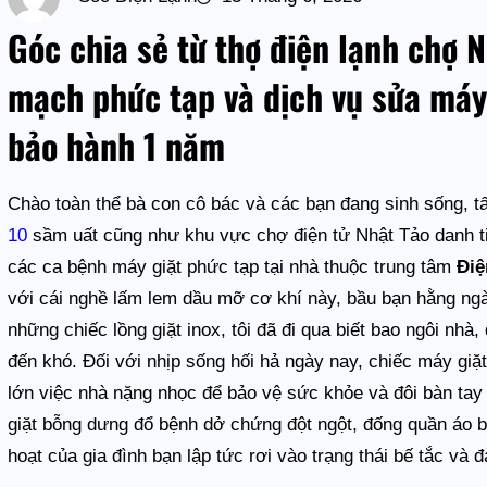
Góc chia sẻ từ thợ điện lạnh chợ 
mạch phức tạp và dịch vụ sửa máy
bảo hành 1 năm
Chào toàn thể bà con cô bác và các bạn đang sinh sống, t
10
sầm uất cũng như khu vực chợ điện tử Nhật Tảo danh tiế
các ca bệnh máy giặt phức tạp tại nhà thuộc trung tâm
Điệ
với cái nghề lấm lem dầu mỡ cơ khí này, bầu bạn hằng ngà
những chiếc lồng giặt inox, tôi đã đi qua biết bao ngôi nh
đến khó. Đối với nhịp sống hối hả ngày nay, chiếc máy giặ
lớn việc nhà nặng nhọc để bảo vệ sức khỏe và đôi bàn tay
giặt bỗng dưng đổ bệnh dở chứng đột ngột, đống quần áo b
hoạt của gia đình bạn lập tức rơi vào trạng thái bế tắc và 