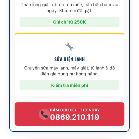
Tháo lồng giặt xịt rửa rêu mốc, cặn bẩn bám lâu
ngày. Khử mùi đồ giặt.
Giá chỉ từ 250K
SỬA ĐIỆN LẠNH
Chuyên sửa máy lạnh, máy giặt, tủ lạnh & đồ
điện gia dụng hư hỏng nặng.
Kiểm tra miễn phí
BẤM GỌI ĐIỀU THỢ NGAY
0869.210.119