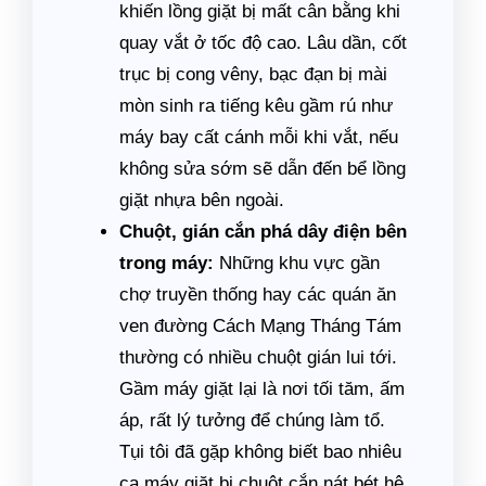
khiến lồng giặt bị mất cân bằng khi
quay vắt ở tốc độ cao. Lâu dần, cốt
trục bị cong vêny, bạc đạn bị mài
mòn sinh ra tiếng kêu gầm rú như
máy bay cất cánh mỗi khi vắt, nếu
không sửa sớm sẽ dẫn đến bể lồng
giặt nhựa bên ngoài.
Chuột, gián cắn phá dây điện bên
trong máy:
Những khu vực gần
chợ truyền thống hay các quán ăn
ven đường Cách Mạng Tháng Tám
thường có nhiều chuột gián lui tới.
Gầm máy giặt lại là nơi tối tăm, ấm
áp, rất lý tưởng để chúng làm tổ.
Tụi tôi đã gặp không biết bao nhiêu
ca máy giặt bị chuột cắn nát bét hệ