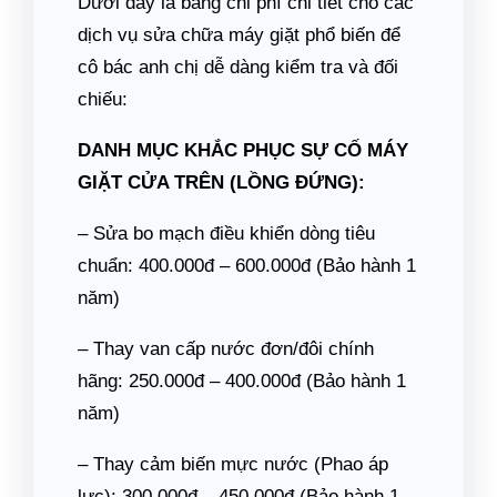
Dưới đây là bảng chi phí chi tiết cho các
dịch vụ sửa chữa máy giặt phổ biến để
cô bác anh chị dễ dàng kiểm tra và đối
chiếu:
DANH MỤC KHẮC PHỤC SỰ CỐ MÁY
GIẶT CỬA TRÊN (LỒNG ĐỨNG):
– Sửa bo mạch điều khiển dòng tiêu
chuẩn: 400.000đ – 600.000đ (Bảo hành 1
năm)
– Thay van cấp nước đơn/đôi chính
hãng: 250.000đ – 400.000đ (Bảo hành 1
năm)
– Thay cảm biến mực nước (Phao áp
lực): 300.000đ – 450.000đ (Bảo hành 1