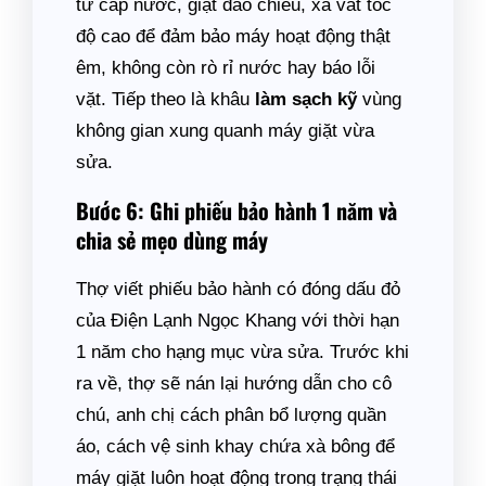
từ cấp nước, giặt đảo chiều, xả vắt tốc
độ cao để đảm bảo máy hoạt động thật
êm, không còn rò rỉ nước hay báo lỗi
vặt. Tiếp theo là khâu
làm sạch kỹ
vùng
không gian xung quanh máy giặt vừa
sửa.
Bước 6: Ghi phiếu bảo hành 1 năm và
chia sẻ mẹo dùng máy
Thợ viết phiếu bảo hành có đóng dấu đỏ
của Điện Lạnh Ngọc Khang với thời hạn
1 năm cho hạng mục vừa sửa. Trước khi
ra về, thợ sẽ nán lại hướng dẫn cho cô
chú, anh chị cách phân bổ lượng quần
áo, cách vệ sinh khay chứa xà bông để
máy giặt luôn hoạt động trong trạng thái