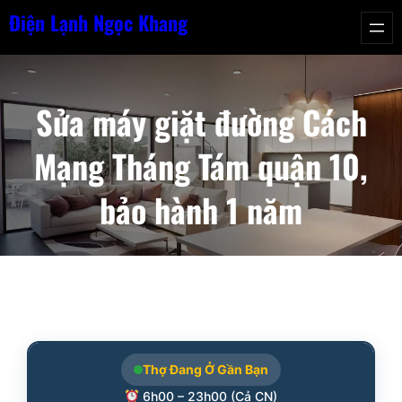
Chuyển
Điện Lạnh Ngọc Khang
đến
phần
nội
Sửa máy giặt đường Cách
dung
Mạng Tháng Tám quận 10,
bảo hành 1 năm
Thợ Đang Ở Gần Bạn
6h00 – 23h00 (Cả CN)