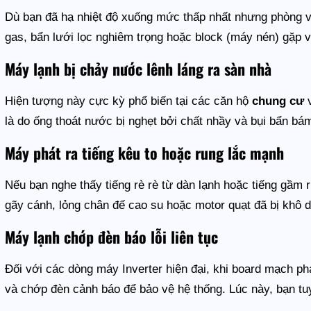
Dù bạn đã hạ nhiệt độ xuống mức thấp nhất nhưng phòng vẫ
gas, bẩn lưới lọc nghiêm trọng hoặc block (máy nén) gặp 
Máy lạnh bị chảy nước lênh láng ra sàn nhà
Hiện tượng này cực kỳ phổ biến tại các căn hộ
chung cư
v
là do ống thoát nước bị nghẹt bởi chất nhầy và bụi bẩn b
Máy phát ra tiếng kêu to hoặc rung lắc mạnh
Nếu bạn nghe thấy tiếng rè rè từ dàn lạnh hoặc tiếng gầm r
gãy cánh, lỏng chân đế cao su hoặc motor quạt đã bị khô d
Máy lạnh chớp đèn báo lỗi liên tục
Đối với các dòng máy Inverter hiện đại, khi board mạch phá
và chớp đèn cảnh báo để bảo vệ hệ thống. Lúc này, bạn tuy