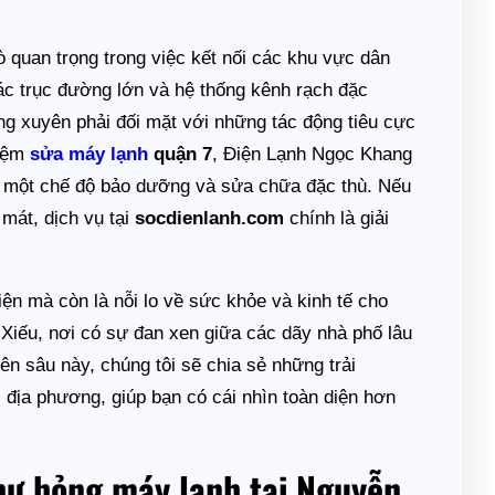
 quan trọng trong việc kết nối các khu vực dân
ác trục đường lớn và hệ thống kênh rạch đặc
ờng xuyên phải đối mặt với những tác động tiêu cực
hiệm
sửa máy lạnh
quận 7
, Điện Lạnh Ngọc Khang
ần một chế độ bảo dưỡng và sửa chữa đặc thù. Nếu
 mát, dịch vụ tại
socdienlanh.com
chính là giải
iện mà còn là nỗi lo về sức khỏe và kinh tế cho
 Xiếu, nơi có sự đan xen giữa các dãy nhà phố lâu
ên sâu này, chúng tôi sẽ chia sẻ những trải
i địa phương, giúp bạn có cái nhìn toàn diện hơn
 hư hỏng máy lạnh tại Nguyễn