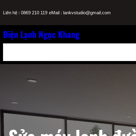
Chuyển
/
Liên hệ : 0869 210 119
eMail : lankvstudio@gmail.com
đến
phần
nội
Điện Lạnh Ngọc Khang
dung
Bảng Giá Nạp Gas Máy Lạnh TPHCM
Sửa Máy Lọc Nước Nóng L
Sửa Máy Lạnh Chảy Nước Giá Bao Nhiêu? Bảng Giá Ngọc Khang