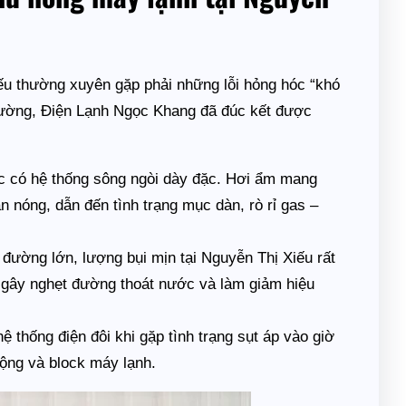
ếu thường xuyên gặp phải những lỗi hỏng hóc “khó
 trường, Điện Lạnh Ngọc Khang đã đúc kết được
c có hệ thống sông ngòi dày đặc. Hơi ẩm mang
n nóng, dẫn đến tình trạng mục dàn, rò rỉ gas –
ường lớn, lượng bụi mịn tại Nguyễn Thị Xiếu rất
, gây nghẹt đường thoát nước và làm giảm hiệu
ệ thống điện đôi khi gặp tình trạng sụt áp vào giờ
động và block máy lạnh.