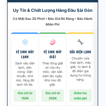
Uy Tín & Chất Lượng Hàng Đầu Sài Gòn
Có Mặt Sau 30 Phút • Báo Giá Rõ Ràng • Bảo Hành
Miễn Phí
VỆ SINH MÁY
VỆ SINH MÁY
SỬA ĐIỆN LẠNH
LẠNH
GIẶT
Chuyên sửa
máy lạnh, máy
Sạch sâu dàn
Tháo lồng giặt
giặt, tủ lạnh &
lạnh, dàn
xịt rửa rêu
đồ điện gia
nóng. Diệt
mốc, cặn bẩn
dụng hư hỏng
khuẩn, khử
bám lâu ngày.
nặng.
mùi, tăng độ
Khử mùi đồ
lạnh tối đa.
giặt.
Giá chỉ từ
Giá chỉ từ
Kiểm tra
150K
250K
miễn phí