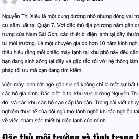
Nguyễn Thị Xiếu là một cung đường nhỏ nhưng đóng vai trò
cư sầm uất tại Quận 7. Với đặc thù địa phương nằm gần c
trưng của Nam Sài Gòn, các thiết bị điện lạnh tại đây thư
từ môi trường. Là một chuyên gia có hơn 10 năm kinh ng
thấu hiểu rằng mỗi chiếc máy lạnh tại khu phố này đều c
bạn đang sinh sống tại đây và gặp rắc rối với hệ thống làm
pháp tối ưu mà bạn đang tìm kiếm.
Việc máy lạnh bất ngờ gặp sự cố không chỉ là một sự bất t
các hộ gia đình. Đặc biệt là tại khu vực đường Nguyễn Thị
đời và các khu căn hộ cao cấp lân cận. Trong bài viết chuy
nghiệm thực tế của đội ngũ thợ lành nghề khi tác nghiệp tạ
về việc chăm sóc thiết bị điện lạnh của mình.
Đặc thù môi trường và tình trạng