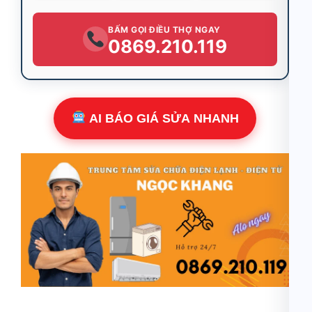
BẤM GỌI ĐIỀU THỢ NGAY
0869.210.119
AI BÁO GIÁ SỬA NHANH