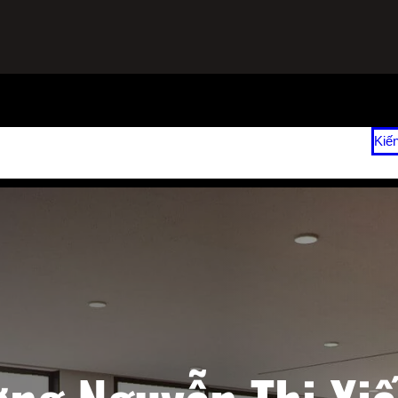
ạnh
Sửa Tủ Lạnh Tại Nhà
Vệ Sinh Máy Lạnh Hết Bao Nhiêu Tiền?
Kiế
 2026
Giá Sửa Máy Lạnh Tại Nhà TPHCM