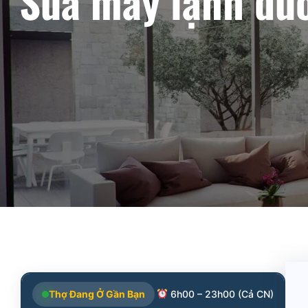
Sửa máy lạnh đườ
Thợ Đang Ở Gần Bạn
6h00 – 23h00 (Cả CN)