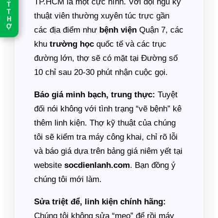
TP.HCM là một cực hình. Với đội ngũ kỹ
T
T
thuật viên thường xuyên túc trực gần
H
Ợ
các địa điểm như
bệnh viện
Quận 7, các
khu
trường học
quốc tế và các trục
đường lớn, thợ sẽ có mặt tại Đường số
10 chỉ sau 20-30 phút nhận cuộc gọi.
Báo giá minh bạch, trung thực:
Tuyệt
đối nói không với tình trạng “vẽ bệnh” kê
thêm linh kiện. Thợ kỹ thuật của chúng
tôi sẽ kiểm tra máy công khai, chỉ rõ lỗi
và báo giá dựa trên bảng giá niêm yết tại
website
socdienlanh.com
. Bạn đồng ý
chúng tôi mới làm.
Sửa triệt để, linh kiện chính hãng:
Chúng tôi không sửa “mẹo” để rồi máy