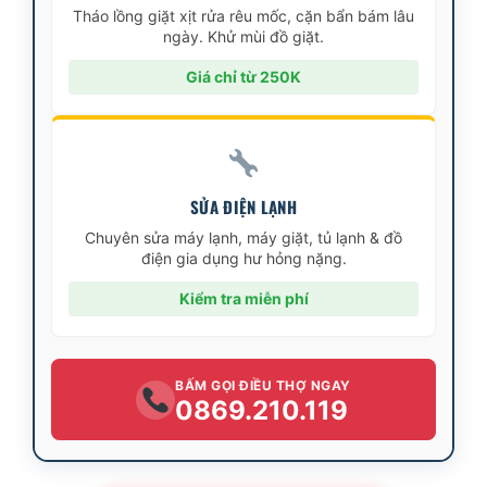
Tháo lồng giặt xịt rửa rêu mốc, cặn bẩn bám lâu
ngày. Khử mùi đồ giặt.
Giá chỉ từ 250K
SỬA ĐIỆN LẠNH
Chuyên sửa máy lạnh, máy giặt, tủ lạnh & đồ
điện gia dụng hư hỏng nặng.
Kiểm tra miễn phí
BẤM GỌI ĐIỀU THỢ NGAY
0869.210.119