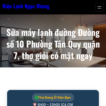
Chuyển
Điện Lạnh Ngọc Khang
đến
phần
nội
Sửa máy lạnh đường Đường
dung
số 10 Phường Tân Quy quận
7, thợ giỏi có mặt ngay
Thợ Đang Ở Gần Bạn
6h00 – 23h00 (Cả CN)