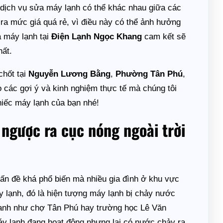
ả dịch vụ sửa máy lạnh có thể khác nhau giữa các
ra mức giá quá rẻ, vì điều này có thể ảnh hưởng
a máy lạnh tại
Điện Lạnh Ngọc Khang
cam kết sẽ
hất.
chốt tại
Nguyễn Lương Bằng
,
Phường Tân Phú
,
 các gợi ý và kinh nghiệm thực tế mà chúng tôi
hiếc máy lạnh của bạn nhé!
ngược ra cục nóng ngoài trời
ấn đề khá phổ biến mà nhiều gia đình ở khu vực
lạnh, đó là hiện tượng máy lạnh bị chảy nước
danh như chợ Tân Phú hay trường học Lê Văn
áy lạnh đang hoạt động nhưng lại có nước chảy ra