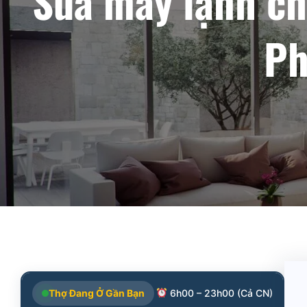
Sửa máy lạnh c
Ph
Thợ Đang Ở Gần Bạn
6h00 – 23h00 (Cả CN)