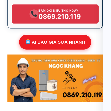
BẤM GỌI ĐIỀU THỢ NGAY
0869.210.119
AI BÁO GIÁ SỬA NHANH