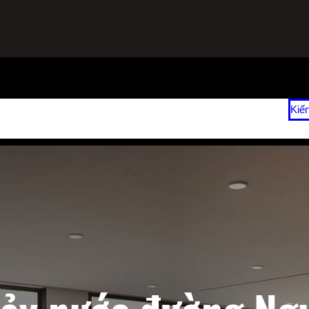
ạnh
Sửa Tủ Lạnh Tại Nhà
Vệ Sinh Máy Lạnh Hết Bao Nhiêu Tiền?
Kiế
 2026
Giá Sửa Máy Lạnh Tại Nhà TPHCM