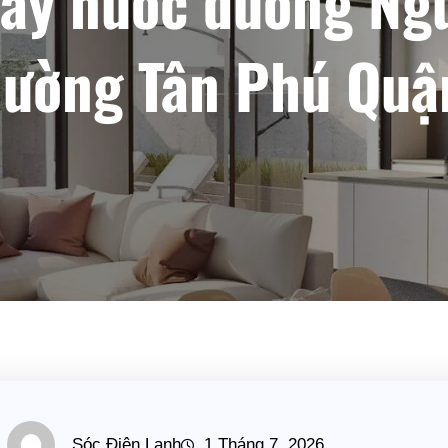
hảy nước đường Ng
ường Tân Phú Quậ
Sóc Điện Lạnh
1 Tháng 7, 2026