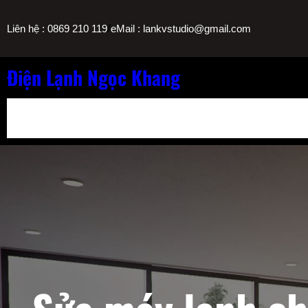
Chuyển
/
Liên hệ : 0869 210 119
eMail : lankvstudio@gmail.com
đến
phần
nội
Điện Lạnh Ngọc Khang
dung
Bảng Giá Nạp Gas Máy Lạnh TPHCM
Sửa Máy Lọc Nước Nóng L
Sửa Máy Lạnh Chảy Nước Giá Bao Nhiêu? Bảng Giá Ngọc Khang