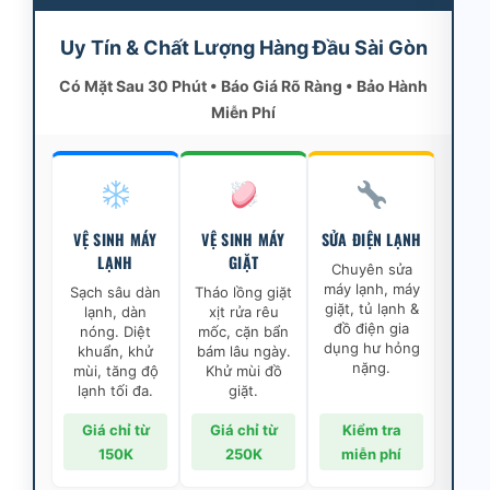
Uy Tín & Chất Lượng Hàng Đầu Sài Gòn
Có Mặt Sau 30 Phút • Báo Giá Rõ Ràng • Bảo Hành
Miễn Phí
VỆ SINH MÁY
VỆ SINH MÁY
SỬA ĐIỆN LẠNH
LẠNH
GIẶT
Chuyên sửa
máy lạnh, máy
Sạch sâu dàn
Tháo lồng giặt
giặt, tủ lạnh &
lạnh, dàn
xịt rửa rêu
đồ điện gia
nóng. Diệt
mốc, cặn bẩn
dụng hư hỏng
khuẩn, khử
bám lâu ngày.
nặng.
mùi, tăng độ
Khử mùi đồ
lạnh tối đa.
giặt.
Giá chỉ từ
Giá chỉ từ
Kiểm tra
150K
250K
miễn phí