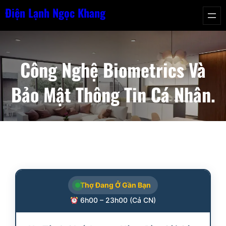
Chuyển
Điện Lạnh Ngọc Khang
đến
phần
nội
Công Nghệ Biometrics Và
dung
Bảo Mật Thông Tin Cá Nhân.
Thợ Đang Ở Gần Bạn
6h00 – 23h00 (Cả CN)