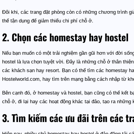
Đôi khi, các trang đặt phòng còn có những chương trình 
thể tận dụng để giảm thiểu chi phí chỗ ở.
2. Chọn các homestay hay hostel
Nếu bạn muốn có một trải nghiệm gần gũi hơn với đời sốn
hostel là lựa chọn tuyệt vời. Đây là những chỗ ở thân thiệ
các khách sạn hay resort. Bạn có thể tìm các homestay ha
Hostelworld.com, hay tìm trên mạng bằng cách nhập từ k
Bên cạnh đó, ở homestay và hostel, bạn cũng có thể kết bạ
chỗ ở, đi lại hay các hoạt động khác tại đảo, tạo ra những 
3. Tìm kiếm các ưu đãi trên các t
Hiện nay, nhiều chủ homestay hay hostel ở đảo đăng tải cá