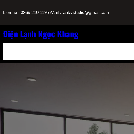
Chuyển
/
Liên hệ : 0869 210 119
eMail : lankvstudio@gmail.com
đến
phần
nội
Điện Lạnh Ngọc Khang
dung
Bảng Giá Nạp Gas Máy Lạnh TPHCM
Sửa Máy Lọc Nước Nóng L
Sửa Máy Lạnh Chảy Nước Giá Bao Nhiêu? Bảng Giá Ngọc Khang