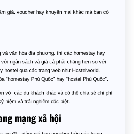
giảm giá, voucher hay khuyến mại khác mà bạn có
g và văn hóa địa phương, thì các homestay hay
n với ngân sách và giá cả phải chăng hơn so với
y hostel qua các trang web như Hostelworld,
hóa “homestay Phú Quốc” hay “hostel Phú Quốc”.
n với các du khách khác và có thể chia sẻ chi phí
kỷ niệm và trải nghiệm đặc biệt.
rang mạng xã hội
c ưu đãi, giảm giá hay voucher trên các trang