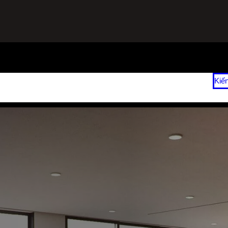
ạnh
Sửa Tủ Lạnh Tại Nhà
Vệ Sinh Máy Lạnh Hết Bao Nhiêu Tiền?
Kiế
 2026
Giá Sửa Máy Lạnh Tại Nhà TPHCM