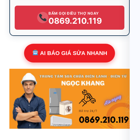
BẤM GỌI ĐIỀU THỢ NGAY
0869.210.119
AI BÁO GIÁ SỬA NHANH