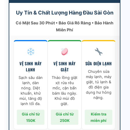
Uy Tín & Chất Lượng Hàng Đầu Sài Gòn
Có Mặt Sau 30 Phút • Báo Giá Rõ Ràng • Bảo Hành
Miễn Phí
VỆ SINH MÁY
VỆ SINH MÁY
SỬA ĐIỆN LẠNH
LẠNH
GIẶT
Chuyên sửa
máy lạnh, máy
Sạch sâu dàn
Tháo lồng giặt
giặt, tủ lạnh &
lạnh, dàn
xịt rửa rêu
đồ điện gia
nóng. Diệt
mốc, cặn bẩn
dụng hư hỏng
khuẩn, khử
bám lâu ngày.
nặng.
mùi, tăng độ
Khử mùi đồ
lạnh tối đa.
giặt.
Giá chỉ từ
Giá chỉ từ
Kiểm tra
150K
250K
miễn phí