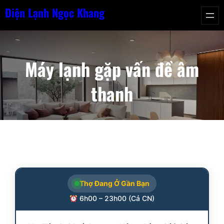
Chuyển
Điện Lạnh Ngọc Khang
đến
phần
nội
Máy lạnh gặp vấn đề âm
dung
thanh
Thợ Đang Ở Gần Bạn
6h00 – 23h00 (Cả CN)