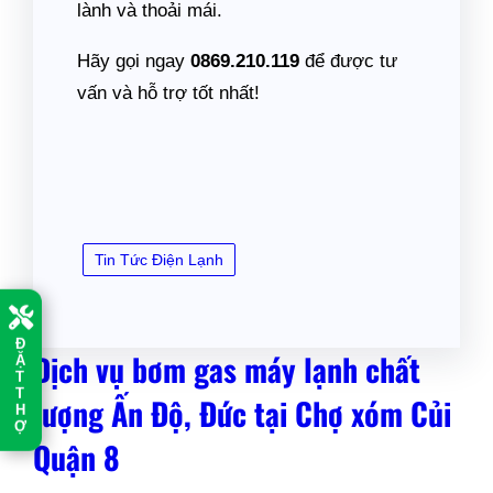
lành và thoải mái.
Hãy gọi ngay
0869.210.119
để được tư
vấn và hỗ trợ tốt nhất!
Tin Tức Điện Lạnh
Đ
Ặ
Dịch vụ bơm gas máy lạnh chất
T
T
lượng Ấn Độ, Đức tại Chợ xóm Củi
H
Ợ
Quận 8