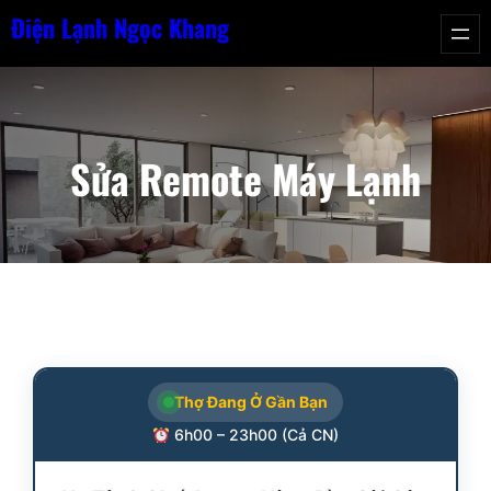
Chuyển
Điện Lạnh Ngọc Khang
đến
phần
nội
dung
Sửa Remote Máy Lạnh
Thợ Đang Ở Gần Bạn
6h00 – 23h00 (Cả CN)