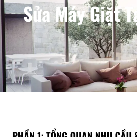
Sửa Máy Giặt T
PHẦN 1: TỔNG QUAN NHU CẦU &