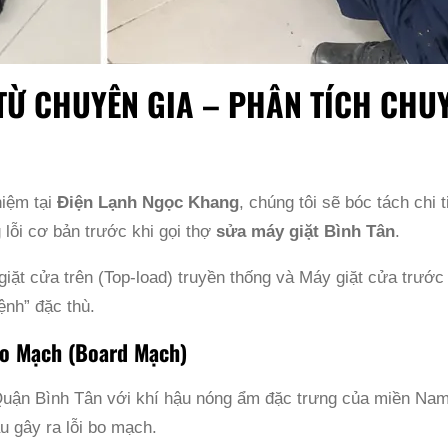
TỪ CHUYÊN GIA – PHÂN TÍCH CHUY
hiệm tại
Điện Lạnh Ngọc Khang
, chúng tôi sẽ bóc tách chi
 lỗi cơ bản trước khi gọi thợ
sửa máy giặt Bình Tân
.
iặt cửa trên (Top-load) truyền thống và Máy giặt cửa trước 
ệnh” đặc thù.
Bo Mạch (Board Mạch)
uận Bình Tân với khí hậu nóng ẩm đặc trưng của miền Nam,
u gây ra lỗi bo mạch.