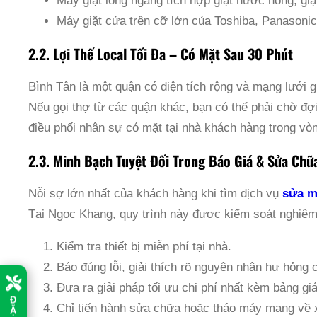
Máy giặt lồng ngang tích hợp giặt nước nóng, gi
Máy giặt cửa trên cỡ lớn của Toshiba, Panasonic
2.2. Lợi Thế Local Tối Đa – Có Mặt Sau 30 Phút
Bình Tân là một quận có diện tích rộng và mạng lưới 
Nếu gọi thợ từ các quận khác, bạn có thể phải chờ đợ
điều phối nhân sự có mặt tại nhà khách hàng trong vòn
2.3. Minh Bạch Tuyệt Đối Trong Báo Giá & Sửa Chữ
Nỗi sợ lớn nhất của khách hàng khi tìm dịch vụ
sửa m
Tại Ngọc Khang, quy trình này được kiểm soát nghiêm
Kiểm tra thiết bị miễn phí tại nhà.
Báo đúng lỗi, giải thích rõ nguyên nhân hư hỏng 
Đưa ra giải pháp tối ưu chi phí nhất kèm bảng gi
Đ
Chỉ tiến hành sửa chữa hoặc tháo máy mang về x
Ặ