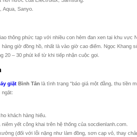
ặt hơi nước của Electrolux, Samsung.
, Aqua, Sanyo.
giao thông phức tạp với nhiều con hẻm đan xen tại khu vực
i hàng giờ đồng hồ, nhất là vào giờ cao điểm. Ngọc Khang 
g 20 – 30 phút kể từ khi tiếp nhận cuộc gọi.
a
áy giặt
Bình Tân
là tình trạng “báo giá một đằng, thu tiền 
 ngặt:
cho khách hàng hiểu.
á niêm yết công khai trên hệ thống của socdienlanh.com.
ưởng (đối với lỗi nặng như làm đồng, sơn cạp vỏ, thay chả