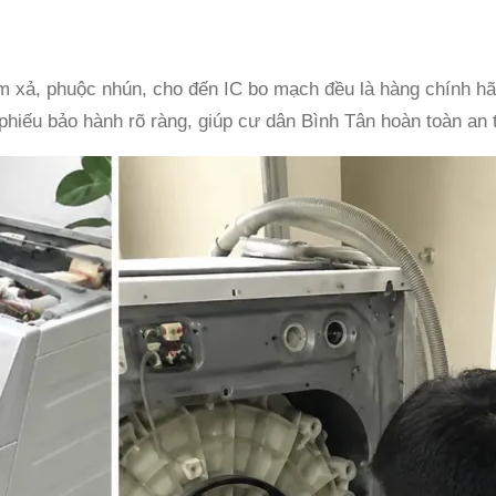
bơm xả, phuộc nhún, cho đến IC bo mạch đều là hàng chính h
 phiếu bảo hành rõ ràng, giúp cư dân Bình Tân hoàn toàn an