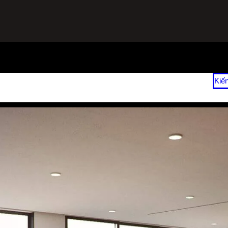
ạnh
Sửa Tủ Lạnh Tại Nhà
Vệ Sinh Máy Lạnh Hết Bao Nhiêu Tiền?
Kiế
 2026
Giá Sửa Máy Lạnh Tại Nhà TPHCM