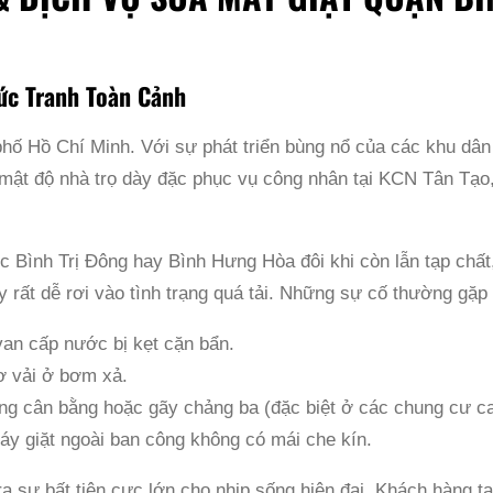
Bức Tranh Toàn Cảnh
phố Hồ Chí Minh. Với sự phát triển bùng nổ của các khu d
mật độ nhà trọ dày đặc phục vụ công nhân tại KCN Tân Tạo,
c Bình Trị Đông hay Bình Hưng Hòa đôi khi còn lẫn tạp chấ
này rất dễ rơi vào tình trạng quá tải. Những sự cố thường gặ
van cấp nước bị kẹt cặn bẩn.
ơ vải ở bơm xả.
ông cân bằng hoặc gãy chảng ba (đặc biệt ở các chung cư c
máy giặt ngoài ban công không có mái che kín.
 ra sự bất tiện cực lớn cho nhịp sống hiện đại. Khách hàng 