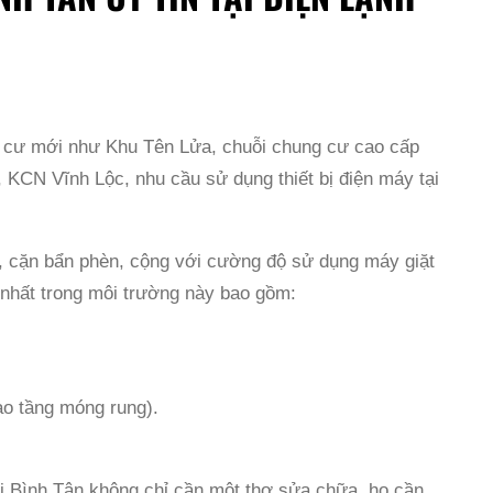
ân cư mới như Khu Tên Lửa, chuỗi chung cư cao cấp
 KCN Vĩnh Lộc, nhu cầu sử dụng thiết bị điện máy tại
t, cặn bẩn phèn, cộng với cường độ sử dụng máy giặt
p nhất trong môi trường này bao gồm:
ao tầng móng rung).
tại Bình Tân không chỉ cần một thợ sửa chữa, họ cần