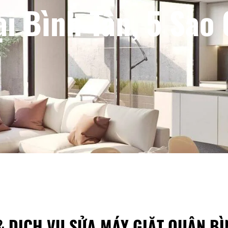
ại Bình Tân, 5 Sao
 DỊCH VỤ SỬA MÁY GIẶT QUẬN BÌN