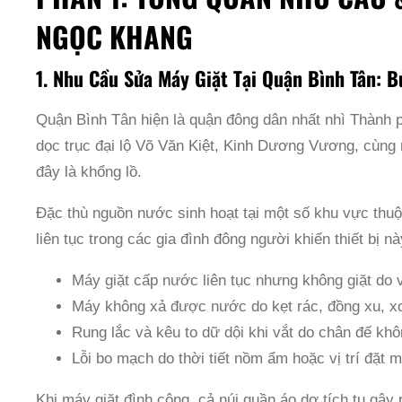
NGỌC KHANG
1. Nhu Cầu Sửa Máy Giặt Tại Quận Bình Tân: 
Quận Bình Tân hiện là quận đông dân nhất nhì Thành 
dọc trục đại lộ Võ Văn Kiệt, Kinh Dương Vương, cùng 
đây là khổng lồ.
Đặc thù nguồn nước sinh hoạt tại một số khu vực thuộ
liên tục trong các gia đình đông người khiến thiết bị 
Máy giặt cấp nước liên tục nhưng không giặt do 
Máy không xả được nước do kẹt rác, đồng xu, x
Rung lắc và kêu to dữ dội khi vắt do chân đế kh
Lỗi bo mạch do thời tiết nồm ẩm hoặc vị trí đặt 
Khi máy giặt đình công, cả núi quần áo dơ tích tụ gây