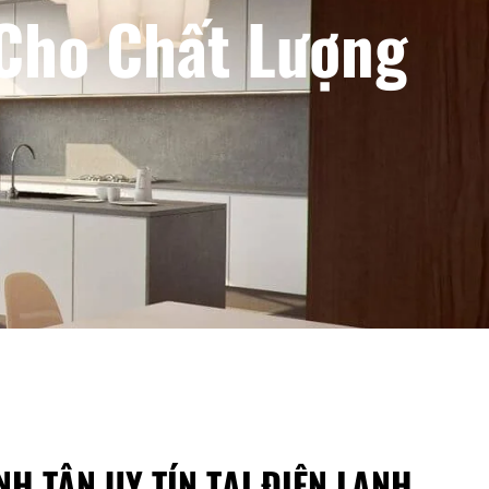
 Cho Chất Lượng
H TÂN UY TÍN TẠI ĐIỆN LẠNH