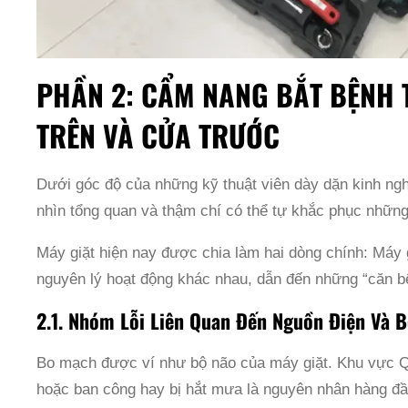
PHẦN 2: CẨM NANG BẮT BỆNH 
TRÊN VÀ CỬA TRƯỚC
Dưới góc độ của những kỹ thuật viên dày dặn kinh ng
nhìn tổng quan và thậm chí có thể tự khắc phục những
Máy giặt hiện nay được chia làm hai dòng chính: Máy g
nguyên lý hoạt động khác nhau, dẫn đến những “căn b
2.1. Nhóm Lỗi Liên Quan Đến Nguồn Điện Và 
Bo mạch được ví như bộ não của máy giặt. Khu vực Q
hoặc ban công hay bị hắt mưa là nguyên nhân hàng đầ