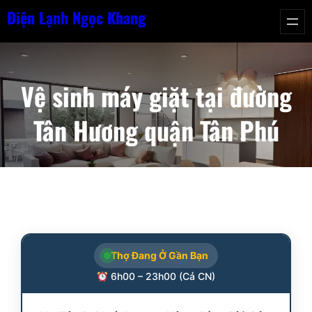
Chuyển
Điện Lạnh Ngọc Khang
đến
phần
nội
Vệ sinh máy giặt tại đường
dung
Tân Hương quận Tân Phú
Thợ Đang Ở Gần Bạn
6h00 – 23h00 (Cả CN)