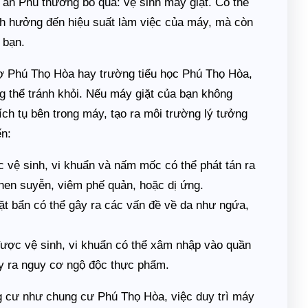
Tân Phú thường bỏ qua: vệ sinh máy giặt. Có thể
ảnh hưởng đến hiệu suất làm việc của máy, mà còn
 bạn.
ợ Phú Thọ Hòa hay trường tiểu học Phú Thọ Hòa,
g thể tránh khỏi. Nếu máy giặt của bạn không
ch tụ bên trong máy, tạo ra môi trường lý tưởng
ến:
 vệ sinh, vi khuẩn và nấm mốc có thể phát tán ra
hen suyễn, viêm phế quản, hoặc dị ứng.
t bẩn có thể gây ra các vấn đề về da như ngứa,
ược vệ sinh, vi khuẩn có thể xâm nhập vào quần
ây ra nguy cơ ngộ độc thực phẩm.
g cư như chung cư Phú Thọ Hòa, việc duy trì máy