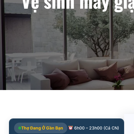
Vệ sinh máy gi
Thợ Đang Ở Gần Bạn
6h00 – 23h00 (Cả CN)