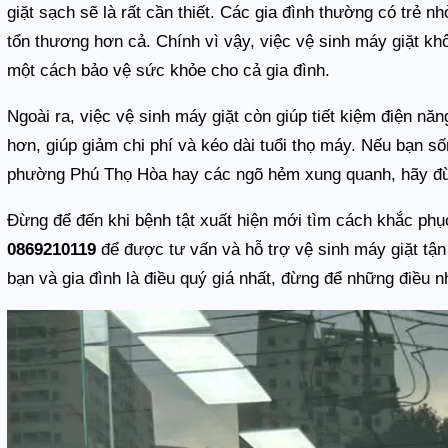
giặt sạch sẽ là rất cần thiết. Các gia đình thường có trẻ n
tổn thương hơn cả. Chính vì vậy, việc vệ sinh máy giặt kh
một cách bảo vệ sức khỏe cho cả gia đình.
Ngoài ra, việc vệ sinh máy giặt còn giúp tiết kiệm điện nă
hơn, giúp giảm chi phí và kéo dài tuổi thọ máy. Nếu bạn s
phường Phú Thọ Hòa hay các ngõ hẻm xung quanh, hãy đừn
Đừng để đến khi bệnh tật xuất hiện mới tìm cách khắc phục.
0869210119
để được tư vấn và hỗ trợ vệ sinh máy giặt tậ
bạn và gia đình là điều quý giá nhất, đừng để những điều