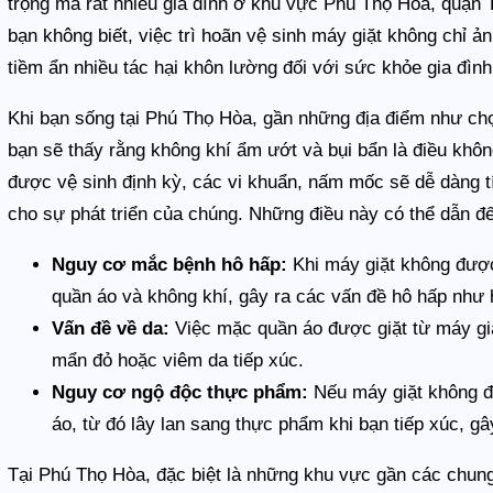
trọng mà rất nhiều gia đình ở khu vực Phú Thọ Hòa, quận 
bạn không biết, việc trì hoãn vệ sinh máy giặt không chỉ 
tiềm ẩn nhiều tác hại khôn lường đối với sức khỏe gia đình
Khi bạn sống tại Phú Thọ Hòa, gần những địa điểm như ch
bạn sẽ thấy rằng không khí ẩm ướt và bụi bẩn là điều khôn
được vệ sinh định kỳ, các vi khuẩn, nấm mốc sẽ dễ dàng tí
cho sự phát triển của chúng. Những điều này có thể dẫn đ
Nguy cơ mắc bệnh hô hấp:
Khi máy giặt không được
quần áo và không khí, gây ra các vấn đề hô hấp như 
Vấn đề về da:
Việc mặc quần áo được giặt từ máy giặ
mẩn đỏ hoặc viêm da tiếp xúc.
Nguy cơ ngộ độc thực phẩm:
Nếu máy giặt không đ
áo, từ đó lây lan sang thực phẩm khi bạn tiếp xúc, g
Tại Phú Thọ Hòa, đặc biệt là những khu vực gần các chun