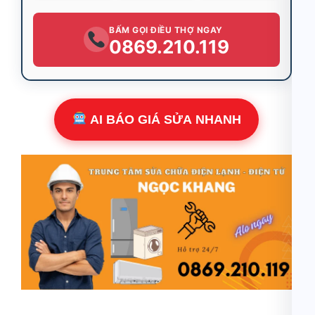
BẤM GỌI ĐIỀU THỢ NGAY
0869.210.119
AI BÁO GIÁ SỬA NHANH