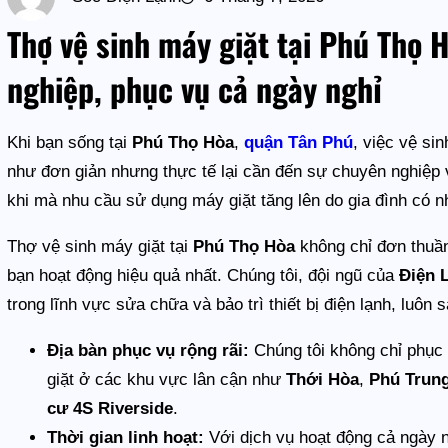
Thợ vệ sinh máy giặt tại Phú Thọ
nghiệp, phục vụ cả ngày nghỉ
Khi bạn sống tại
Phú Thọ Hòa
,
quận Tân Phú
, việc vệ si
như đơn giản nhưng thực tế lại cần đến sự chuyên nghiệp v
khi mà nhu cầu sử dụng máy giặt tăng lên do gia đình có nh
Thợ vệ sinh máy giặt tại
Phú Thọ Hòa
không chỉ đơn thuầ
bạn hoạt động hiệu quả nhất. Chúng tôi, đội ngũ của
Điện 
trong lĩnh vực sửa chữa và bảo trì thiết bị điện lạnh, luô
Địa bàn phục vụ rộng rãi:
Chúng tôi không chỉ phục 
giặt ở các khu vực lân cận như
Thới Hòa
,
Phú Trun
cư 4S Riverside
.
Thời gian linh hoạt:
Với dịch vụ hoạt động cả ngày n