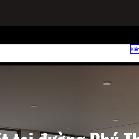
ạnh
Sửa Tủ Lạnh Tại Nhà
Vệ Sinh Máy Lạnh Hết Bao Nhiêu Tiền?
Kiế
 2026
Giá Sửa Máy Lạnh Tại Nhà TPHCM