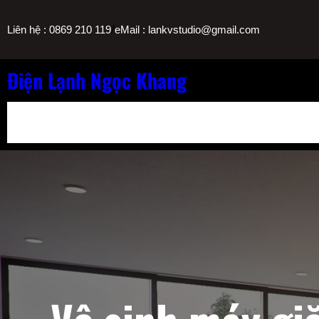
Chuyển
/
Liên hệ : 0869 210 119
eMail : lankvstudio@gmail.com
đến
phần
nội
Điện Lạnh Ngọc Khang
dung
Bảng Giá Nạp Gas Máy Lạnh TPHCM
Sửa Máy Lọc Nước Nóng L
Sửa Máy Lạnh Chảy Nước Giá Bao Nhiêu? Bảng Giá Ngọc Khang