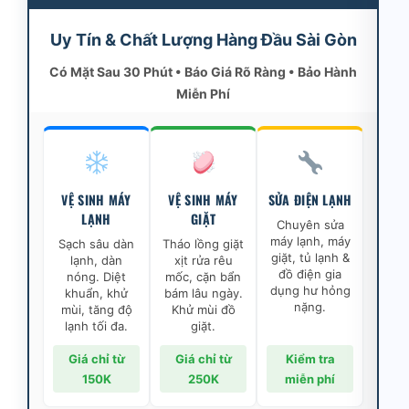
Uy Tín & Chất Lượng Hàng Đầu Sài Gòn
Có Mặt Sau 30 Phút • Báo Giá Rõ Ràng • Bảo Hành
Miễn Phí
VỆ SINH MÁY
VỆ SINH MÁY
SỬA ĐIỆN LẠNH
LẠNH
GIẶT
Chuyên sửa
máy lạnh, máy
Sạch sâu dàn
Tháo lồng giặt
giặt, tủ lạnh &
lạnh, dàn
xịt rửa rêu
đồ điện gia
nóng. Diệt
mốc, cặn bẩn
dụng hư hỏng
khuẩn, khử
bám lâu ngày.
nặng.
mùi, tăng độ
Khử mùi đồ
lạnh tối đa.
giặt.
Giá chỉ từ
Giá chỉ từ
Kiểm tra
150K
250K
miễn phí