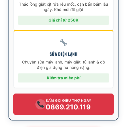
Tháo lồng giặt xịt rửa rêu mốc, cặn bẩn bám lâu
ngày. Khử mùi đồ giặt.
Giá chỉ từ 250K
SỬA ĐIỆN LẠNH
Chuyên sửa máy lạnh, máy giặt, tủ lạnh & đồ
điện gia dụng hư hỏng nặng.
Kiểm tra miễn phí
BẤM GỌI ĐIỀU THỢ NGAY
0869.210.119