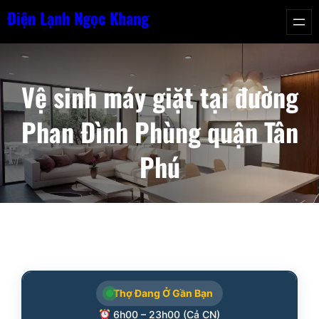
Chuyển
Điện Lạnh Ngọc Khang
đến
phần
nội
Vệ sinh máy giặt tại đường
dung
Phan Đình Phùng quận Tân
Phú
Thợ Đang Ở Gần Bạn
6h00 – 23h00 (Cả CN)