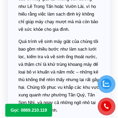
như Lê Trọng Tấn hoặc Vườn Lài, vì họ
hiểu rằng việc làm sạch định kỳ không
chỉ giúp máy chạy mượt mà mà còn bảo
vệ sức khỏe cho gia đình.
Quá trình vệ sinh máy giặt của chúng tôi
bao gồm nhiều bước như làm sạch lưới
lọc, kiểm tra và vệ sinh ống thoát nước,
và thậm chí là khử trùng khoang máy để
loại bỏ vi khuẩn và nấm mốc – những kẻ
thù không thể nhìn thấy nhưng lại rất gây
hại. Chúng tôi phục vụ khắp các khu vực
xung quanh như phường Tân Quý, Tân
Sơn Nhì, và ngay cả những ngõ nhỏ tại
Gọi: 0869.210.119
khu phố Phú Thạnh.