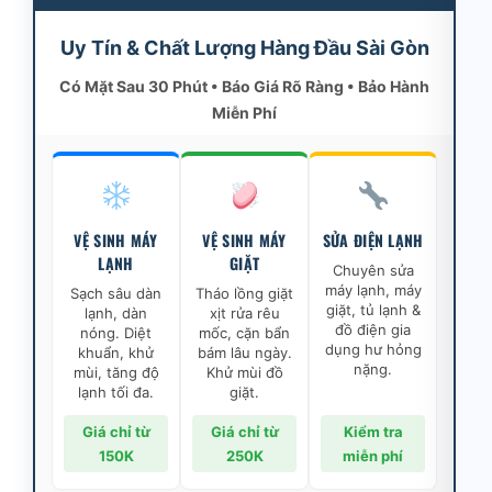
Uy Tín & Chất Lượng Hàng Đầu Sài Gòn
Có Mặt Sau 30 Phút • Báo Giá Rõ Ràng • Bảo Hành
Miễn Phí
VỆ SINH MÁY
VỆ SINH MÁY
SỬA ĐIỆN LẠNH
LẠNH
GIẶT
Chuyên sửa
máy lạnh, máy
Sạch sâu dàn
Tháo lồng giặt
giặt, tủ lạnh &
lạnh, dàn
xịt rửa rêu
đồ điện gia
nóng. Diệt
mốc, cặn bẩn
dụng hư hỏng
khuẩn, khử
bám lâu ngày.
nặng.
mùi, tăng độ
Khử mùi đồ
lạnh tối đa.
giặt.
Giá chỉ từ
Giá chỉ từ
Kiểm tra
150K
250K
miễn phí