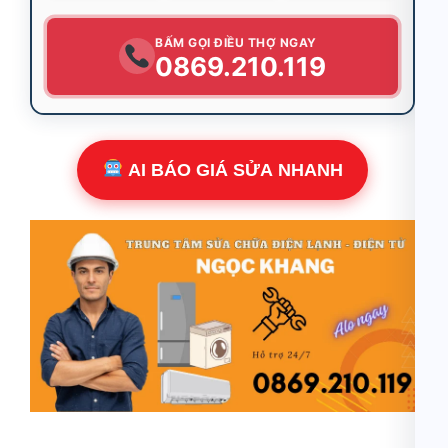
BẤM GỌI ĐIỀU THỢ NGAY
0869.210.119
AI BÁO GIÁ SỬA NHANH