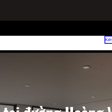
ạnh
Sửa Tủ Lạnh Tại Nhà
Vệ Sinh Máy Lạnh Hết Bao Nhiêu Tiền?
Kiế
 2026
Giá Sửa Máy Lạnh Tại Nhà TPHCM