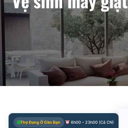
Vệ sinh máy giặ
Thợ Đang Ở Gần Bạn
6h00 – 23h00 (Cả CN)