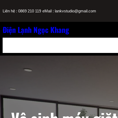
Chuyển
/
Liên hệ : 0869 210 119
eMail : lankvstudio@gmail.com
đến
phần
nội
Điện Lạnh Ngọc Khang
dung
Bảng Giá Nạp Gas Máy Lạnh TPHCM
Sửa Máy Lọc Nước Nóng L
Sửa Máy Lạnh Chảy Nước Giá Bao Nhiêu? Bảng Giá Ngọc Khang