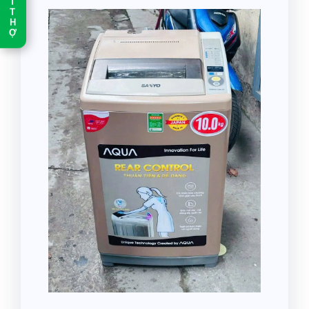
T
T
H
Ợ