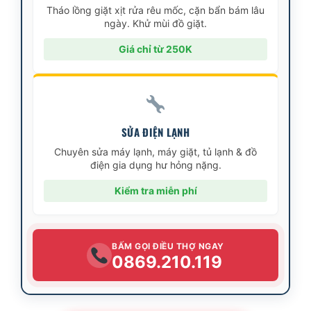
Tháo lồng giặt xịt rửa rêu mốc, cặn bẩn bám lâu
ngày. Khử mùi đồ giặt.
Giá chỉ từ 250K
SỬA ĐIỆN LẠNH
Chuyên sửa máy lạnh, máy giặt, tủ lạnh & đồ
điện gia dụng hư hỏng nặng.
Kiểm tra miễn phí
BẤM GỌI ĐIỀU THỢ NGAY
0869.210.119