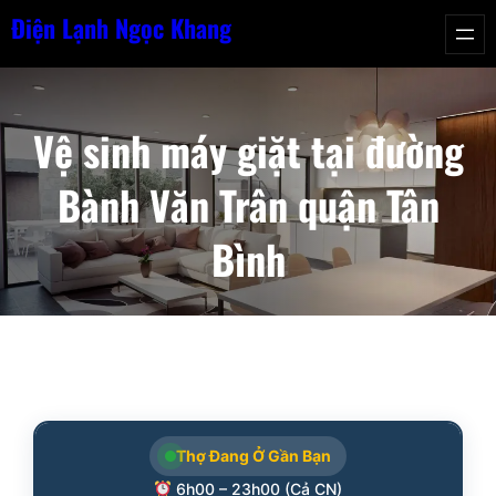
Chuyển
Điện Lạnh Ngọc Khang
đến
phần
nội
Vệ sinh máy giặt tại đường
dung
Bành Văn Trân quận Tân
Bình
Thợ Đang Ở Gần Bạn
6h00 – 23h00 (Cả CN)