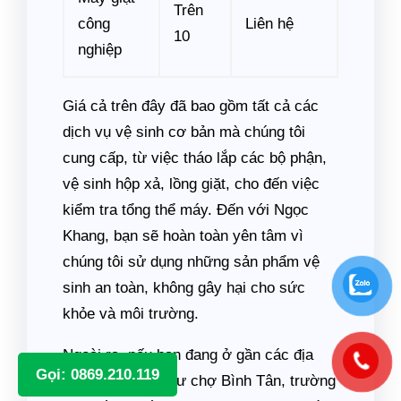
Trên
công
Liên hệ
10
nghiệp
Giá cả trên đây đã bao gồm tất cả các
dịch vụ vệ sinh cơ bản mà chúng tôi
cung cấp, từ việc tháo lắp các bộ phận,
vệ sinh hộp xả, lồng giặt, cho đến việc
kiểm tra tổng thể máy. Đến với Ngọc
Khang, bạn sẽ hoàn toàn yên tâm vì
chúng tôi sử dụng những sản phẩm vệ
sinh an toàn, không gây hại cho sức
khỏe và môi trường.
Ngoài ra, nếu bạn đang ở gần các địa
Gọi: 0869.210.119
điểm nổi tiếng như chợ Bình Tân, trường