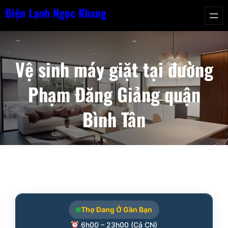
Chuyển
Điện Lạnh Ngọc Khang
đến
phần
nội
Vệ sinh máy giặt tại đường
dung
Phạm Đăng Giảng quận
Bình Tân
Thợ Đang Ở Gần Bạn
6h00 – 23h00 (Cả CN)