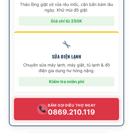
Tháo lồng giặt xịt rửa rêu mốc, cặn bẩn bám lâu
ngày. Khử mùi đồ giặt.
Giá chỉ từ 250K
SỬA ĐIỆN LẠNH
Chuyên sửa máy lạnh, máy giặt, tủ lạnh & đồ
điện gia dụng hư hỏng nặng.
Kiểm tra miễn phí
BẤM GỌI ĐIỀU THỢ NGAY
0869.210.119