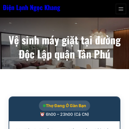
Chuyển
Điện Lạnh Ngọc Khang
đến
phần
nội
Vệ sinh máy giặt tại đường
dung
Độc Lập quận Tân Phú
Thợ Đang Ở Gần Bạn
6h00 – 23h00 (Cả CN)