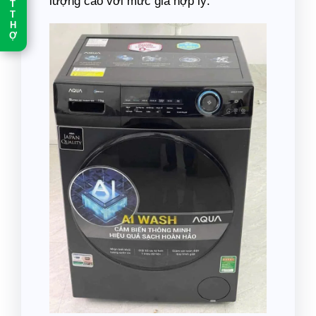
lượng cao với mức giá hợp lý.
T
T
H
Ợ