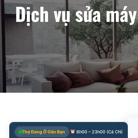
Dịch vụ sửa máy 
Thợ Đang Ở Gần Bạn
6h00 – 23h00 (Cả CN)