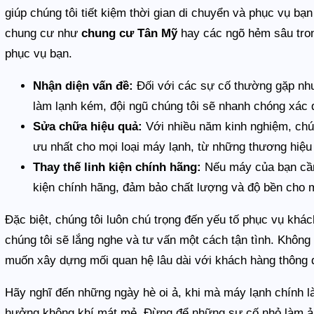
giúp chúng tôi tiết kiệm thời gian di chuyển và phục vụ b
chung cư như
chung cư Tân Mỹ
hay các ngõ hẻm sâu tron
phục vụ bạn.
Nhận diện vấn đề:
Đối với các sự cố thường gặp như
làm lạnh kém, đội ngũ chúng tôi sẽ nhanh chóng xác 
Sửa chữa hiệu quả:
Với nhiều năm kinh nghiệm, chú
ưu nhất cho mọi loại máy lạnh, từ những thương hiệ
Thay thế linh kiện chính hãng:
Nếu máy của bạn cần 
kiện chính hãng, đảm bảo chất lượng và độ bền cho 
Đặc biệt, chúng tôi luôn chú trọng đến yếu tố phục vụ khá
chúng tôi sẽ lắng nghe và tư vấn một cách tận tình. Không
muốn xây dựng mối quan hệ lâu dài với khách hàng thông q
Hãy nghĩ đến những ngày hè oi ả, khi mà máy lạnh chính là
hưởng không khí mát mẻ. Đừng để những sự cố nhỏ làm ả