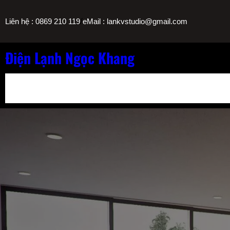
Chuyển
/
Liên hệ : 0869 210 119
eMail : lankvstudio@gmail.com
đến
phần
nội
Điện Lạnh Ngọc Khang
dung
Bảng Giá Nạp Gas Máy Lạnh TPHCM
Sửa Máy Lọc Nước Nóng L
Sửa Máy Lạnh Chảy Nước Giá Bao Nhiêu? Bảng Giá Ngọc Khang