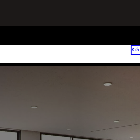
ạnh
Sửa Tủ Lạnh Tại Nhà
Vệ Sinh Máy Lạnh Hết Bao Nhiêu Tiền?
Kiế
 2026
Giá Sửa Máy Lạnh Tại Nhà TPHCM