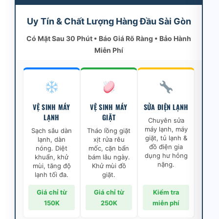
Uy Tín & Chất Lượng Hàng Đầu Sài Gòn
Có Mặt Sau 30 Phút • Báo Giá Rõ Ràng • Bảo Hành
Miễn Phí
VỆ SINH MÁY
VỆ SINH MÁY
SỬA ĐIỆN LẠNH
LẠNH
GIẶT
Chuyên sửa
máy lạnh, máy
Sạch sâu dàn
Tháo lồng giặt
giặt, tủ lạnh &
lạnh, dàn
xịt rửa rêu
đồ điện gia
nóng. Diệt
mốc, cặn bẩn
dụng hư hỏng
khuẩn, khử
bám lâu ngày.
nặng.
mùi, tăng độ
Khử mùi đồ
lạnh tối đa.
giặt.
Giá chỉ từ
Giá chỉ từ
Kiểm tra
150K
250K
miễn phí