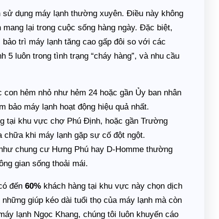
 sử dụng máy lạnh thường xuyên. Điều này không
h mang lại trong cuộc sống hàng ngày. Đặc biệt,
bảo trì máy lạnh tăng cao gấp đôi so với các
nh 5 luôn trong tình trạng “cháy hàng”, và nhu cầu
ác con hẻm nhỏ như hẻm 24 hoặc gần Ủy ban nhân
m bảo máy lạnh hoạt động hiệu quả nhất.
g tại khu vực chợ Phú Định, hoặc gần Trường
 chữa khi máy lạnh gặp sự cố đột ngột.
ư như chung cư Hưng Phú hay D-Homme thường
ông gian sống thoải mái.
 có đến
60%
khách hàng tại khu vực này chọn dịch
ng những giúp kéo dài tuổi thọ của máy lạnh mà còn
a máy lạnh Ngọc Khang, chúng tôi luôn khuyến cáo