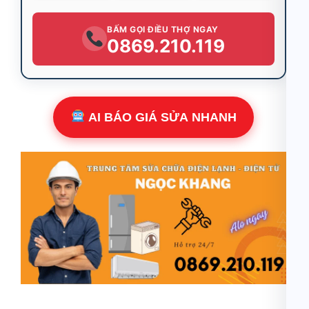
BẤM GỌI ĐIỀU THỢ NGAY
0869.210.119
AI BÁO GIÁ SỬA NHANH