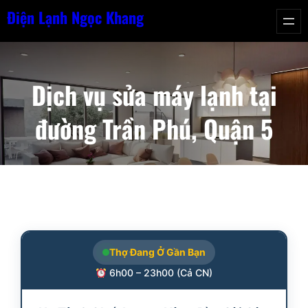
Chuyển
Điện Lạnh Ngọc Khang
đến
phần
nội
Dịch vụ sửa máy lạnh tại
dung
đường Trần Phú, Quận 5
Thợ Đang Ở Gần Bạn
6h00 – 23h00 (Cả CN)