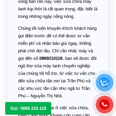
sống bận rộn này, việc sửa chữa máy
lạnh kịp thời là rất quan trọng, đặc biệt là
trong những ngày nắng nóng.
Chúng tôi luôn khuyến khích khách hàng
gọi điện trước để có thể được tư vấn
miễn phí và nhận báo giá ngay, không
phải chờ đợi lâu. Chỉ cần nhấc máy và
gọi đến số
0869210119
, bạn sẽ được đội
ngũ thợ sửa máy lạnh chuyên nghiệp
của chúng tôi hỗ trợ, từ việc tư vấn cho
đến sửa chữa tận nơi tại Trần Phú và
các khu vực lân cận như ngã tư Trần
Phú – Nguyễn Thị Nhỏ.
Không chỉ dừng lại ở việc sửa chữa,
Gọi: 0869.210.119
Điện Lạnh Ngọc Khang còn cung cấp