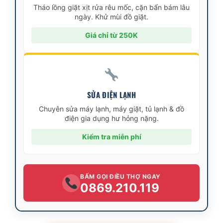
Tháo lồng giặt xịt rửa rêu mốc, cặn bẩn bám lâu
ngày. Khử mùi đồ giặt.
Giá chỉ từ 250K
SỬA ĐIỆN LẠNH
Chuyên sửa máy lạnh, máy giặt, tủ lạnh & đồ
điện gia dụng hư hỏng nặng.
Kiểm tra miễn phí
BẤM GỌI ĐIỀU THỢ NGAY
0869.210.119