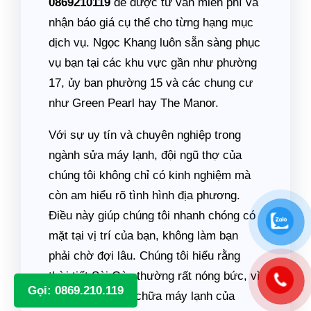
0869210119
để được tư vấn miễn phí và
nhận báo giá cụ thể cho từng hạng mục
dịch vụ. Ngọc Khang luôn sẵn sàng phục
vụ bạn tại các khu vực gần như phường
17, ủy ban phường 15 và các chung cư
như Green Pearl hay The Manor.
Với sự uy tín và chuyên nghiệp trong
ngành sửa máy lạnh, đội ngũ thợ của
chúng tôi không chỉ có kinh nghiệm mà
còn am hiểu rõ tình hình địa phương.
Điều này giúp chúng tôi nhanh chóng có
mặt tại vị trí của bạn, không làm bạn
phải chờ đợi lâu. Chúng tôi hiểu rằng
thời tiết Sài Gòn thường rất nóng bức, vì
Gọi: 0869.210.119
vậy dịch vụ sửa chữa máy lạnh của