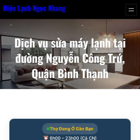
Chuyển
Điện Lạnh Ngọc Khang
đến
phần
nội
Dịch vụ sửa máy lạnh tại
dung
đường Nguyễn Công Trứ,
Quận Bình Thạnh
Thợ Đang Ở Gần Bạn
6h00 – 23h00 (Cả CN)